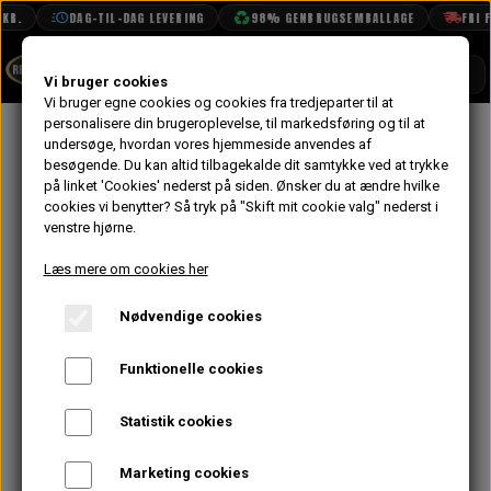
R.
DAG-TIL-DAG LEVERING
98% GENBRUGSEMBALLAGE
FRI FR
SHOP
Vi bruger cookies
Vi bruger egne cookies og cookies fra tredjeparter til at
personalisere din brugeroplevelse, til markedsføring og til at
BOOK TID
undersøge, hvordan vores hjemmeside anvendes af
besøgende. Du kan altid tilbagekalde dit samtykke ved at trykke
1380 TRACKDAY MOTOR
PROJEKTER
på linket 'Cookies' nederst på siden.
Ønsker du at ændre hvilke
TEKNISK DATA
cookies vi benytter? Så tryk på "Skift mit cookie valg" nederst i
venstre hjørne.
OM OS
Læs mere om cookies her
OLIETECH
Nødvendige cookies
VANDPOLERING
Funktionelle cookies
Statistik cookies
Marketing cookies