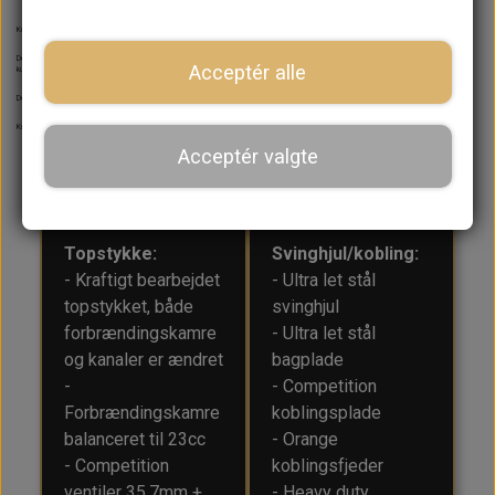
Kundens ønske var en effektfuld trackday motor, som også kan bruges på gaden i ny og næ.
Det har resulteret i denne kraftige motor, som leverer 105 HK og et kraftigt moment helt fra bunden af kurven. Alt er bygget og valgt i samspil med
Acceptér alle
kundens ønsker.
Den gule farve med meget aluminium er valgt for at lyse op og passer fantastisk i motorrummet på hans friske røde racer.
Kunden lagde selv motoren i bilen og kom forbi vores værksted til trimning for indkøringen og sluttrimningen.
Acceptér valgte
⚙️🤓 TEKNISKE SPECIFIKATIONER 🤓⚙️
Topstykke:
Svinghjul/kobling:
- Kraftigt bearbejdet
- Ultra let stål
topstykket, både
svinghjul
forbrændingskamre
- Ultra let stål
og kanaler er ændret
bagplade
-
- Competition
Forbrændingskamre
koblingsplade
balanceret til 23cc
- Orange
- Competition
koblingsfjeder
ventiler 35,7mm +
- Heavy duty