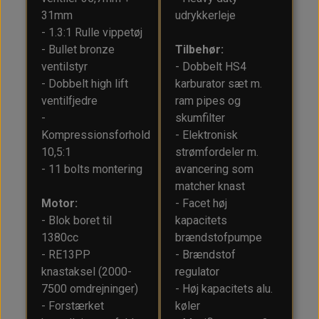
31mm
udrykkerleje
- 1.3:1 Rulle vippetøj
- Bullet bronze
Tilbehør:
ventilstyr
- Dobbelt HS4
- Dobbelt high lift
karburator sæt m.
ventilfjedre
ram pipes og
-
skumfilter
Kompressionsforhold
- Elektronisk
10,5:1
strømfordeler m.
- 11 bolts montering
avancering som
matcher knast
Motor:
- Facet høj
- Blok boret til
kapacitets
1380cc
brændstofpumpe
- RE13PP
- Brændstof
knastaksel (2000-
regulator
7500 omdrejninger)
- Høj kapacitets alu.
- Forstærket
køler