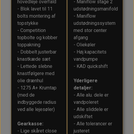
hovedleje overfald
- Maniflow stage 2
- Blok lavet til 11
udstødningsmanifold
bolts montering af
- Maniflow
topstykke
udstødningssystem
- Competition
med stor center
topbolte og kobber
afgang
toppakning
- Oliekøler
- Dobbelt justerbar
- Høj kapacitets
knastkæde sæt
vandpumpe
- Lettede slebne
- KAD quickshift
knastfølgere med
olie drænhul
Yderligere
- 1275 A+ Krumtap
detaljer:
(med de
- Alle alu. dele er
indbyggede radius
vandpoleret
ved alle lejesøler)
- Alle sliddele er
udskiftet
Gearkasse:
- Alle tolerancer er
- Lige skåret close
justeret