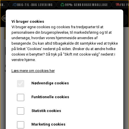
R.
DAG-TIL-DAG LEVERING
98% GENBRUGSEMBALLAGE
FRI FR
SHOP
Vi bruger cookies
Vi bruger egne cookies og cookies fra tredjeparter til at
Forside
personalisere din brugeroplevelse, til markedsføring og til at
Triumph
Triumph TR5 & TR6
Undervo
BOOK TID
undersøge, hvordan vores hjemmeside anvendes af
besøgende. Du kan altid tilbagekalde dit samtykke ved at trykke
PROJEKTER
Undervogn &
på linket 'Cookies' nederst på siden.
Ønsker du at ændre hvilke
TEKNISK DATA
cookies vi benytter? Så tryk på "Skift mit cookie valg" nederst i
venstre hjørne.
Styrtøj
OM OS
Læs mere om cookies her
OLIETECH
Nødvendige cookies
VANDPOLERING
Funktionelle cookies
Statistik cookies
Marketing cookies