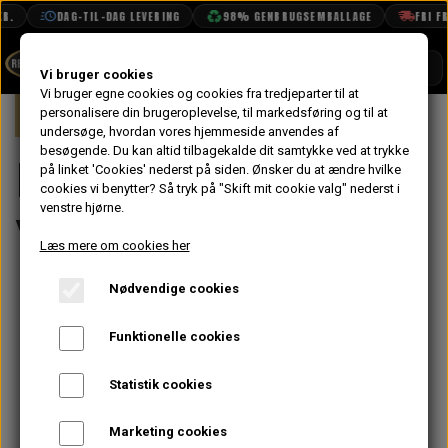
.
DAG-TIL-DAG LEVERING
98% GENBRUGSEMBALLAGE
FRI FRA
SHOP
Vi bruger cookies
Vi bruger egne cookies og cookies fra tredjeparter til at
Forside
personalisere din brugeroplevelse, til markedsføring og til at
Mini
Kølersystem, Varme, Vand & Olie
BOOK TID
undersøge, hvordan vores hjemmeside anvendes af
besøgende. Du kan altid tilbagekalde dit samtykke ved at trykke
PROJEKTER
Kølersystem,
på linket 'Cookies' nederst på siden.
Ønsker du at ændre hvilke
TEKNISK DATA
cookies vi benytter? Så tryk på "Skift mit cookie valg" nederst i
venstre hjørne.
Varme, Vand & Olie
OM OS
Læs mere om cookies her
OLIETECH
Nødvendige cookies
VANDPOLERING
Funktionelle cookies
Statistik cookies
Marketing cookies