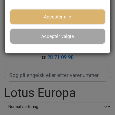
🔍 Søg efter varenummer i søgefeltet.
🔎 Søg efter varen på engelsk i søgefeltet.
Acceptér alle
📞 Kan du ikke finde det, du skal bruge?
Kontakt os
, så hjælper vi dig.
Acceptér valgte
📧
mail@retrospeed.dk
☎️
28 71 09 98
Lotus Europa