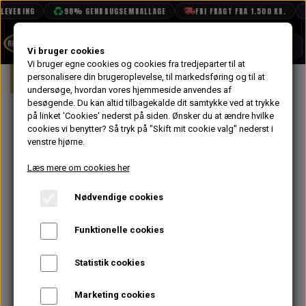
EVERING
98% GENBRUGSEMBALLAGE
FRI FRAGT FRA 1.500 KR.
SHOP
Vi bruger cookies
Vi bruger egne cookies og cookies fra tredjeparter til at
Forside
personalisere din brugeroplevelse, til markedsføring og til at
Lotus
Lotus Europa
BOOK TID
undersøge, hvordan vores hjemmeside anvendes af
besøgende. Du kan altid tilbagekalde dit samtykke ved at trykke
PROJEKTER
på linket 'Cookies' nederst på siden.
Ønsker du at ændre hvilke
DENNE SIDE ER UNDER
TEKNISK DATA
cookies vi benytter? Så tryk på "Skift mit cookie valg" nederst i
venstre hjørne.
OM OS
OPBYGNING
Læs mere om cookies her
OLIETECH
Nødvendige cookies
VANDPOLERING
De fleste varer er online, men uden billeder,
Funktionelle cookies
på engelsk og endnu ikke fordelt i
kategorierne.
Statistik cookies
For at vi kan hjælpe dig bedst muligt, følg
nedenstående vejledning:
Marketing cookies