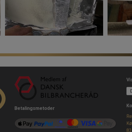
Vi
Ko
Betalingsmetoder
Re
Kø
83