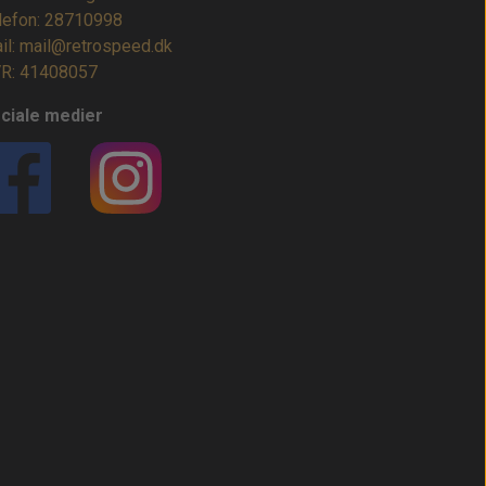
lefon: 28710998
il: mail@retrospeed.dk
R: 41408057
ciale medier