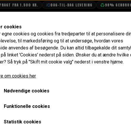
T FRA 1.500 KR.
DAG-TIL-DAG LEVERING
98% GENBRUGSEM
SHOP
OLIETECH
VANDPOLERING
er cookies
r egne cookies og cookies fra tredjeparter til at personalisere di
levelse, til markedsføring og til at undersøge, hvordan vores
MINI COOPER 998 1968
de anvendes af besøgende. Du kan altid tilbagekalde dit samt
e på linket 'Cookies' nederst på siden.
Ønsker du at ændre hvilke
ra rå karosseri til færdig bilCooperen er bygget e
er? Så tryk på "Skift mit cookie valg" nederst i venstre hjørne.
GET frisk gade racer motor med 1380cc. Vi har stå
e om cookies her
 komplet ny heritage front inklusiv inder skærme, 
nel. Før lakering har karrosseriet selvfølgelig vær
Nødvendige cookies
slutmontering.
Funktionelle cookies
okohama A032R semi slicks monteret.
Statistik cookies
en, samt tag og bagagerum (alu. Butyl).