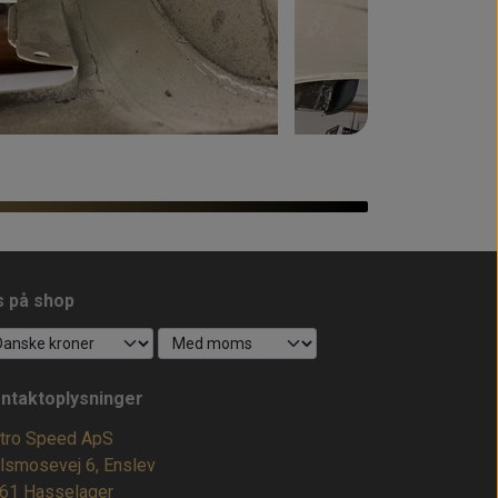
s på shop
ntaktoplysninger
tro Speed ApS
lsmosevej 6, Enslev
61 Hasselager