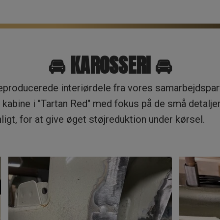
🚘 KAROSSERI 🚘
eproducerede interiørdele fra vores samarbejdspa
nal kabine i "Tartan Red" med fokus på de små detalje
t, for at give øget støjreduktion under kørsel.