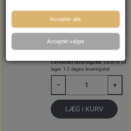
Der skal bruges 3 stk. pr. indvendig
lygtekrans
Acceptér alle
6 stk. til et frontgitter.
Kan også bruges som skrue til
Acceptér valgte
interiør lampe 13H4398
Forventet leveringstid:
Varen er på
lager. 1-2 dages leveringstid
−
+
LÆG I KURV