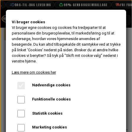
DAG-TIL-DAG LEVERING
98% GENBRUGSEMBALLAGE
FRI FRAGT
SHOP
Vi bruger cookies
Vi bruger egne cookies og cookies fra tredjeparter til at
Forside
personalisere din brugeroplevelse, til markedsføring og til at
Mini
Eksteriør
Front Gitter
Lil
BOOK TID
undersøge, hvordan vores hjemmeside anvendes af
besøgende. Du kan altid tilbagekalde dit samtykke ved at trykke
PROJEKTER
Lille Skrue til
på linket 'Cookies' nederst på siden.
Ønsker du at ændre hvilke
TEKNISK DATA
cookies vi benytter? Så tryk på "Skift mit cookie valg" nederst i
Kantlister på
venstre hjørne.
OM OS
Frontgitter og
Læs mere om cookies her
På lager
OLIETECH
Indvendig
Nødvendige cookies
VANDPOLERING
Lygtekrans
Funktionelle cookies
6,40 kr.
Statistik cookies
Varenummer: AB606021
Marketing cookies