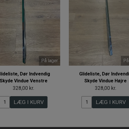
På lager
På
lideliste, Dør Indvendig
Glideliste, Dør Indvend
Skyde Vindue Venstre
Skyde Vindue Højre
328,00 kr.
328,00 kr.
LÆG I KURV
LÆG I KURV