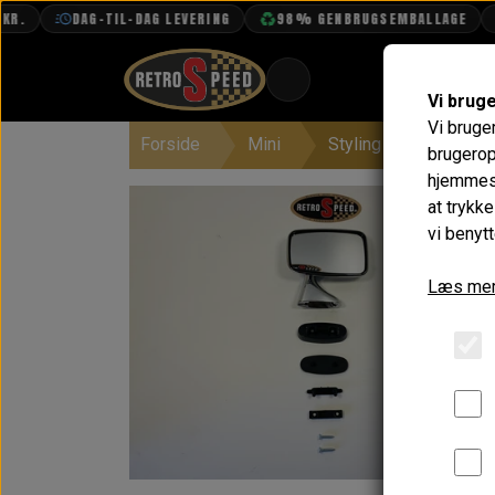
DAG-TIL-DAG LEVERING
98% GENBRUGSEMBALLAGE
F
Vi brug
Vi bruge
Forside
Mini
Styling
Spejle
BOOK TID
brugerop
hjemmesi
PROJEKTER
at trykk
TEKNISK DATA
vi benytt
OM OS
Læs mer
OLIETECH
VANDPOLERING