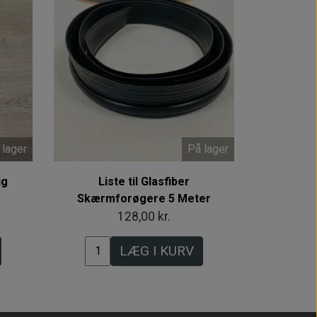
 lager
På lager
ig
Liste til Glasfiber
Skærmforøgere 5 Meter
128,00 kr.
LÆG I KURV