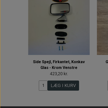
Side Spejl, Firkantet, Konkav
G
Glas - Krom Venstre
423,20 kr.
LÆG I KURV