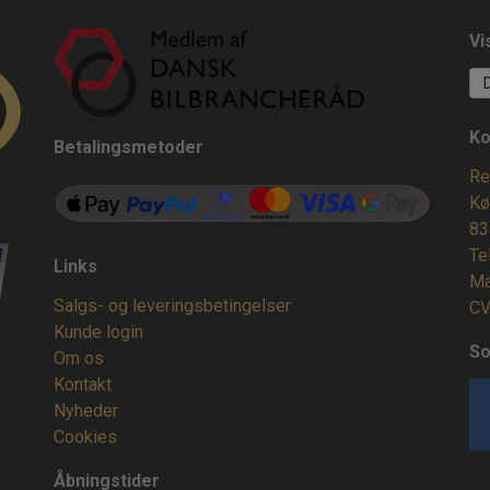
Vi
Ko
Betalingsmetoder
Re
Kø
83
Te
Links
Ma
Salgs- og leveringsbetingelser
CV
Kunde login
So
Om os
Kontakt
Nyheder
Cookies
Åbningstider