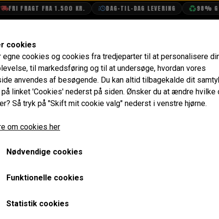
RI FRAGT FRA 1.500 KR.
DAG-TIL-DAG LEVERING
98% GENBR
SHOP
OLIETECH
VANDPOLERING
er cookies
r egne cookies og cookies fra tredjeparter til at personalisere di
Side Spejl, Firkantet, Konkav Glas - Krom Højre
levelse, til markedsføring og til at undersøge, hvordan vores
de anvendes af besøgende. Du kan altid tilbagekalde dit samt
Side Spejl, Firkantet, Kon
e på linket 'Cookies' nederst på siden.
Ønsker du at ændre hvilke
er? Så tryk på "Skift mit cookie valg" nederst i venstre hjørne.
423,20 kr.
e om cookies her
Varenummer: GAM217A
Nødvendige cookies
Monteringskit medfølger
Buet glas
Funktionelle cookies
Forventet leveringstid:
Varen er ikke på lager. Ca. 14 da
Statistik cookies