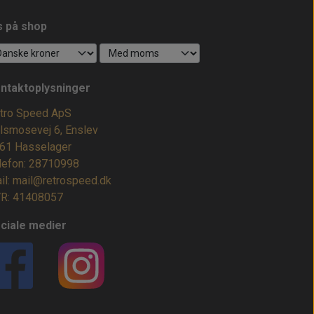
s på shop
ntaktoplysninger
tro Speed ApS
lsmosevej 6, Enslev
61 Hasselager
lefon: 28710998
il: mail@retrospeed.dk
R: 41408057
ciale medier