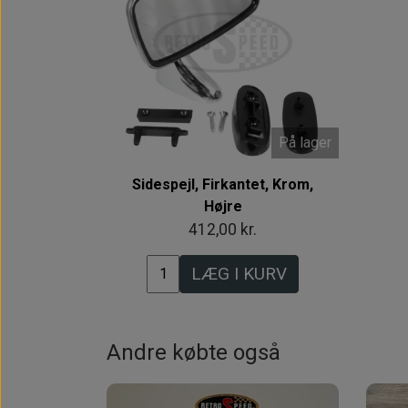
På lager
Sidespejl, Firkantet, Krom,
Højre
412,00 kr.
LÆG I KURV
Andre købte også