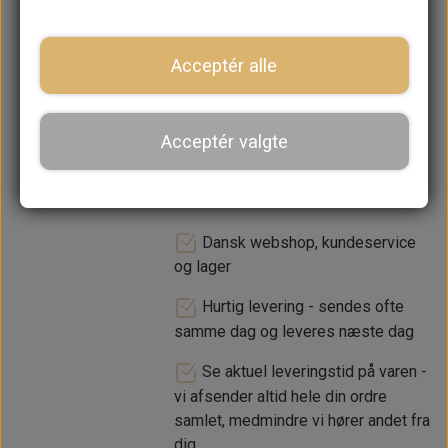
lager. 1-2 dages leveringstid
Acceptér alle
−
+
Acceptér valgte
LÆG I KURV
Dansk webshop, kundeservice
og lager
Hurtig levering - sendes ofte
samme dag og leveres næste dag
Se aktuel leveringstid på varen -
vi afsender altid hele din ordre
samlet, medmindre vi hører andet fra
dig