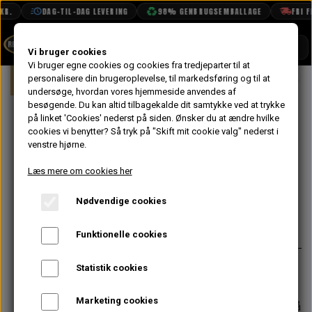
R.
DAG-TIL-DAG LEVERING
98% GENBRUGSEMBALLAGE
FRI FR
SHOP
Vi bruger cookies
Vi bruger egne cookies og cookies fra tredjeparter til at
Forside
personalisere din brugeroplevelse, til markedsføring og til at
Mini
Fastgørelse
Plasthætte til Nu
BOOK TID
undersøge, hvordan vores hjemmeside anvendes af
besøgende. Du kan altid tilbagekalde dit samtykke ved at trykke
PROJEKTER
Plasthætte til
på linket 'Cookies' nederst på siden.
Ønsker du at ændre hvilke
TEKNISK DATA
cookies vi benytter? Så tryk på "Skift mit cookie valg" nederst i
Nummerplade -
venstre hjørne.
OM OS
Gul
Læs mere om cookies her
OLIETECH
Nødvendige cookies
VANDPOLERING
På lager
0,80 kr.
Varenummer: 2381-100
Funktionelle cookies
Sælges styk vis.
Statistik cookies
Marketing cookies
Forventet leveringstid:
Varen er på