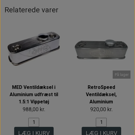
Relaterede varer
På lager
MED Ventildæksel i
RetroSpeed
Aluminium udfræst til
Ventildæksel,
1.5:1 Vippetøj
Aluminium
988,00 kr.
920,00 kr.
LÆG I KURV
LÆG I KURV