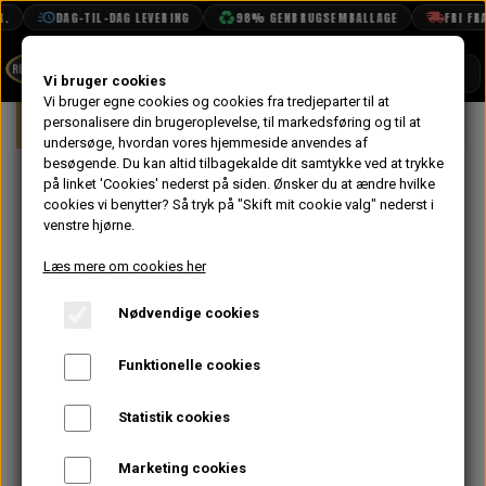
DAG-TIL-DAG LEVERING
98% GENBRUGSEMBALLAGE
FRI FRAG
SHOP
Vi bruger cookies
Vi bruger egne cookies og cookies fra tredjeparter til at
Forside
personalisere din brugeroplevelse, til markedsføring og til at
Mini
Motor
Topstykke
Ventil
BOOK TID
undersøge, hvordan vores hjemmeside anvendes af
besøgende. Du kan altid tilbagekalde dit samtykke ved at trykke
PROJEKTER
Ventildæksel i
på linket 'Cookies' nederst på siden.
Ønsker du at ændre hvilke
TEKNISK DATA
cookies vi benytter? Så tryk på "Skift mit cookie valg" nederst i
Aluminium,
venstre hjørne.
OM OS
1.5:1 Vippetøj,
Læs mere om cookies her
OLIETECH
11 Bolte,
Nødvendige cookies
VANDPOLERING
Breather Udtag,
Funktionelle cookies
MED
Statistik cookies
1.724,00 kr.
Marketing cookies