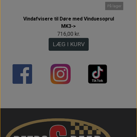
På lager
Vindafvisere til Døre med Vinduesoprul
MK3->
716,00 kr.
LÆG I KURV