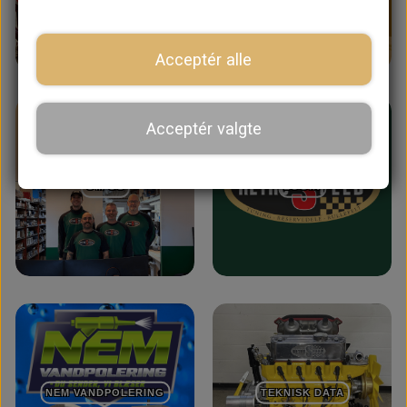
SHOP NU
BOOK TID
Acceptér alle
Acceptér valgte
OM OS
LOGIN
NEM VANDPOLERING
TEKNISK DATA