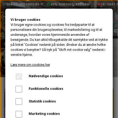
DAG-TIL-DAG LEVERING
98% GENBRUGSEMBALLAGE
FRI FRAGT FR
SHOP
Vi bruger cookies
Vi bruger egne cookies og cookies fra tredjeparter til at
personalisere din brugeroplevelse, til markedsføring og til at
BOOK TID
undersøge, hvordan vores hjemmeside anvendes af
besøgende. Du kan altid tilbagekalde dit samtykke ved at trykke
PROJEKTER
på linket 'Cookies' nederst på siden.
Ønsker du at ændre hvilke
TEKNISK DATA
cookies vi benytter? Så tryk på "Skift mit cookie valg" nederst i
venstre hjørne.
OM OS
Læs mere om cookies her
OLIETECH
Nødvendige cookies
VANDPOLERING
Funktionelle cookies
Statistik cookies
VELKOMMEN TIL RETROSPEED
PROJEKTER
OLIETECH
Marketing cookies