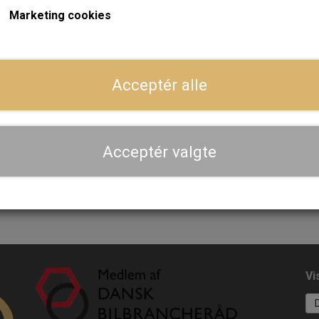
Marketing cookies
På lager
Acceptér alle
Sunoco Bremse- og
blingsvæske DOT 4 - 0,5
Liter
64,00 kr.
Acceptér valgte
LÆG I KURV
Vi