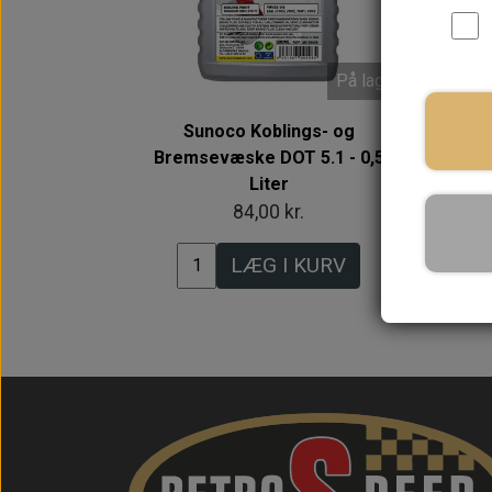
På lager
Sunoco Koblings- og
Bremsevæske DOT 5.1 - 0,5
Ko
Liter
84,00 kr.
LÆG I KURV