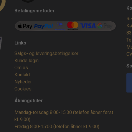
Ko
Betalingsmetoder
Re
Kø
83
Te
Links
Ma
Salgs- og leveringsbetingelser
CV
Kunde login
So
Om os
Kontakt
Nyheder
Cookies
Åbningstider
Mandag-torsdag 8:00-15:30 (telefon åbner først
kl. 9.00)
Fredag 8:00-15:00
(telefon åbner kl. 9.00)