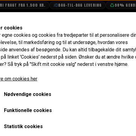
I FRAGT FRA 1.500 KR.
DAG-TIL-DAG LEVERING
98% GENBRU
SHOP
OLIETECH
VANDPOLERING
er cookies
r egne cookies og cookies fra tredjeparter til at personalisere di
levelse, til markedsføring og til at undersøge, hvordan vores
de anvendes af besøgende. Du kan altid tilbagekalde dit samt
blingsvæske
e på linket 'Cookies' nederst på siden.
Ønsker du at ændre hvilke
er? Så tryk på "Skift mit cookie valg" nederst i venstre hjørne.
e om cookies her
Nødvendige cookies
Funktionelle cookies
Statistik cookies