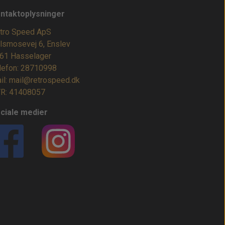
ntaktoplysninger
tro Speed ApS
lsmosevej 6, Enslev
61 Hasselager
lefon: 28710998
il: mail@retrospeed.dk
R: 41408057
ciale medier