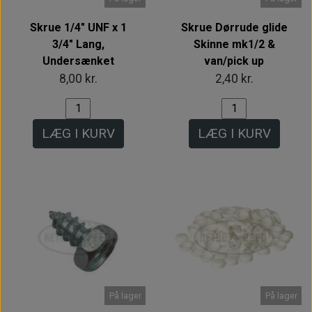
Skrue 1/4" UNF x 1
Skrue Dørrude glide
3/4" Lang,
Skinne mk1/2 &
Undersænket
van/pick up
8,00 kr.
2,40 kr.
LÆG I KURV
LÆG I KURV
På lager
På lager