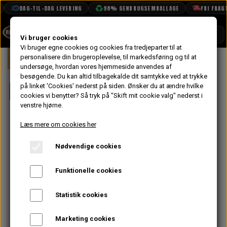
DAG-TIL-DAG LEVERING
98% GENBRUGSEMBALLAGE
FRI FRAGT FR
SHOP
Vi bruger cookies
Vi bruger egne cookies og cookies fra tredjeparter til at
Forside
personalisere din brugeroplevelse, til markedsføring og til at
Mini
Fastgørelse
BOOK TID
undersøge, hvordan vores hjemmeside anvendes af
besøgende. Du kan altid tilbagekalde dit samtykke ved at trykke
PROJEKTER
Fastgørelse
på linket 'Cookies' nederst på siden.
Ønsker du at ændre hvilke
TEKNISK DATA
cookies vi benytter? Så tryk på "Skift mit cookie valg" nederst i
venstre hjørne.
OM OS
Læs mere om cookies her
OLIETECH
Nødvendige cookies
VANDPOLERING
Funktionelle cookies
Statistik cookies
Marketing cookies