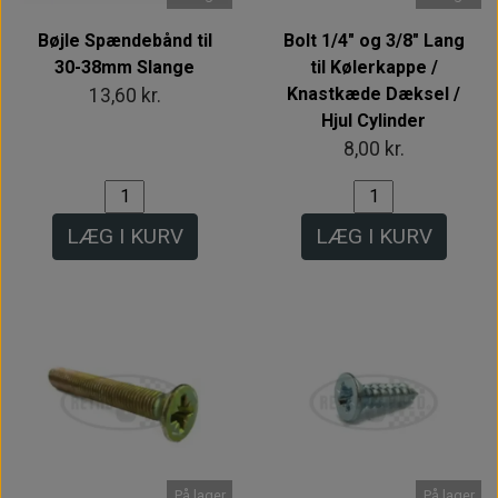
Bøjle Spændebånd til
Bolt 1/4" og 3/8" Lang
30-38mm Slange
til Kølerkappe /
Knastkæde Dæksel /
13,60 kr.
Hjul Cylinder
8,00 kr.
LÆG I KURV
LÆG I KURV
På lager
På lager