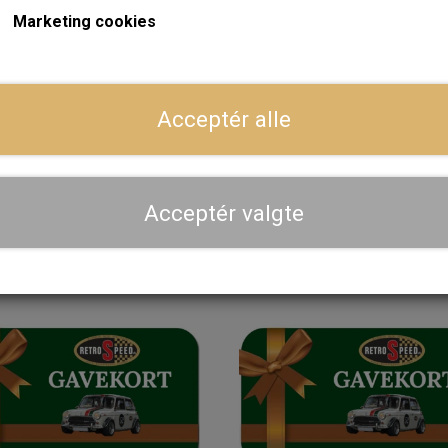
Marketing cookies
Acceptér alle
Gavekort 100 kr.
Gavekort 200 kr.
80,00 kr.
160,00 kr.
Acceptér valgte
LÆG I KURV
LÆG I KURV