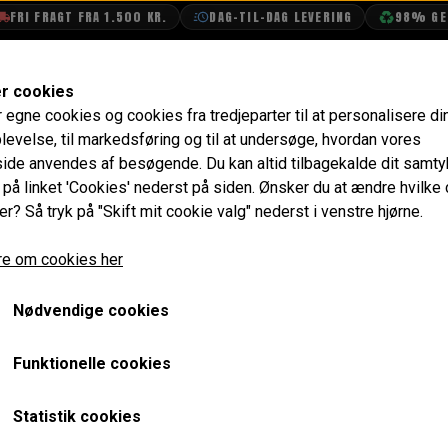
I FRAGT FRA 1.500 KR.
DAG-TIL-DAG LEVERING
98% GENBR
SHOP
OLIETECH
VANDPOLERING
er cookies
r egne cookies og cookies fra tredjeparter til at personalisere di
kort
levelse, til markedsføring og til at undersøge, hvordan vores
de anvendes af besøgende. Du kan altid tilbagekalde dit samt
e på linket 'Cookies' nederst på siden.
Ønsker du at ændre hvilke
er? Så tryk på "Skift mit cookie valg" nederst i venstre hjørne.
e om cookies her
Nødvendige cookies
Funktionelle cookies
Statistik cookies