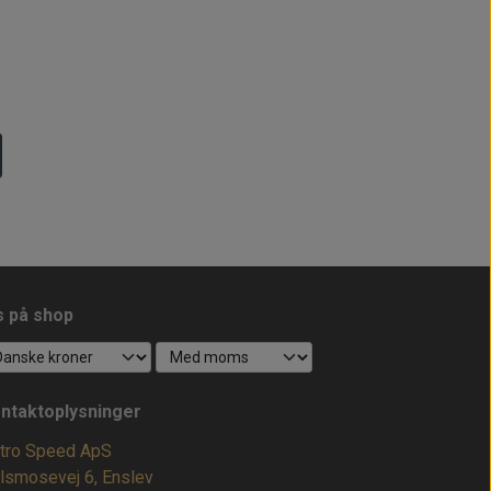
s på shop
ntaktoplysninger
tro Speed ApS
lsmosevej 6, Enslev