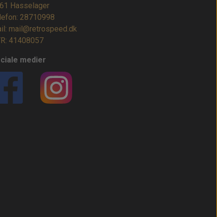
61 Hasselager
lefon: 28710998
il: mail@retrospeed.dk
R: 41408057
ciale medier