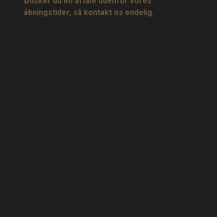
Ønsker du en aftale udenfor vores
åbningstider, så kontakt os endelig.