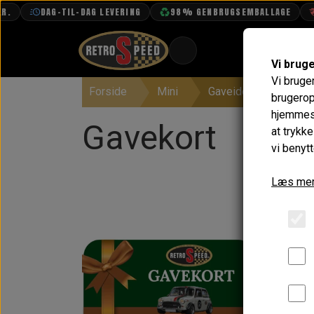
DAG-TIL-DAG LEVERING
98% GENBRUGSEMBALLAGE
FR
Vi brug
Vi bruge
Forside
Mini
Gaveidéer
Gave
BOOK TID
brugerop
hjemmesi
PROJEKTER
Gavekort
at trykk
TEKNISK DATA
vi benytt
OM OS
Læs mer
OLIETECH
VANDPOLERING