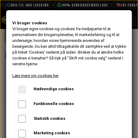
DAG-TIL-DAG LEVERING
98% GENBRUGSEMBALLAGE
FRI FRAGT FRA
SHOP
Vi bruger cookies
Vi bruger egne cookies og cookies fra tredjeparter til at
Forside
personalisere din brugeroplevelse, til markedsføring og til at
Mini
Gearkasse & Drivlinje
Gearskif
BOOK TID
undersøge, hvordan vores hjemmeside anvendes af
besøgende. Du kan altid tilbagekalde dit samtykke ved at trykke
PROJEKTER
Gearskifte
på linket 'Cookies' nederst på siden.
Ønsker du at ændre hvilke
TEKNISK DATA
cookies vi benytter? Så tryk på "Skift mit cookie valg" nederst i
venstre hjørne.
OM OS
Side 1 / 4
Forrige side
Næste side
Læs mere om cookies her
OLIETECH
Nødvendige cookies
VANDPOLERING
Funktionelle cookies
Statistik cookies
Marketing cookies