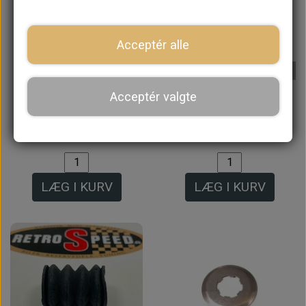
Acceptér alle
På lager
På lager
Acceptér valgte
Stor Blændprop til
Pakdåse
Remote Hus
Speedometer Drev
65,60 kr.
12,00 kr.
LÆG I KURV
LÆG I KURV