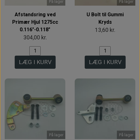
På lager
På lager
Afstandsring ved
U Bolt til Gummi
Primær Hjul 1275cc
Kryds
0.116"-0.118"
13,60 kr.
304,00 kr.
LÆG I KURV
LÆG I KURV
På lager
På lager