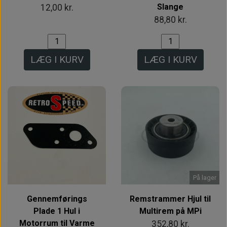
Slange
12,00 kr.
88,80 kr.
LÆG I KURV
LÆG I KURV
På lager
Gennemførings
Remstrammer Hjul til
Plade 1 Hul i
Multirem på MPi
Motorrum til Varme
352,80 kr.