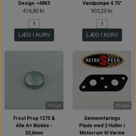
Design ->MK3
Vandpumpe 4.75"
416,80 kr.
903,20 kr.
LÆG I KURV
LÆG I KURV
På lager
På lager
Frost Prop 1275 &
Gennemførings
Alle A+ Blokke -
Plade med 2 Huller i
33,6mm
Motorrum til Varme