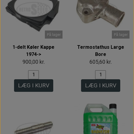
På lager
På lager
1-delt Køler Kappe
Termostathus Large
1974->
Bore
900,00 kr.
605,60 kr.
LÆG I KURV
LÆG I KURV