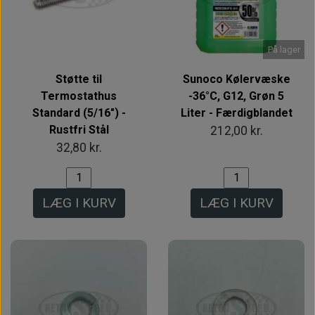
På lager
Støtte til
Sunoco Kølervæske
Termostathus
-36°C, G12, Grøn 5
Standard (5/16") -
Liter - Færdigblandet
Rustfri Stål
212,00 kr.
32,80 kr.
LÆG I KURV
LÆG I KURV