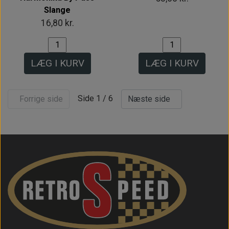
Slange
16,80 kr.
LÆG I KURV
LÆG I KURV
Side 1 / 6
Forrige side
Næste side