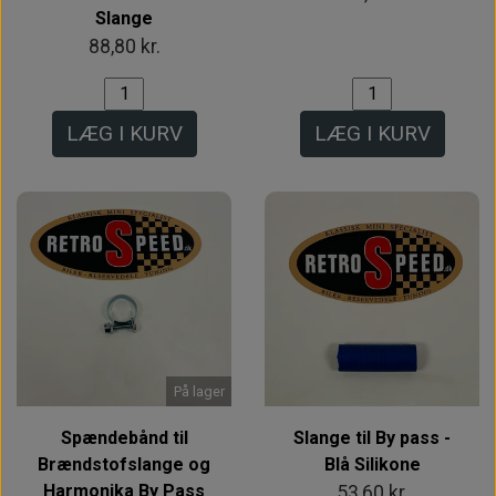
Slange
88,80 kr.
LÆG I KURV
LÆG I KURV
På lager
Spændebånd til
Slange til By pass -
Brændstofslange og
Blå Silikone
Harmonika By Pass
53,60 kr.