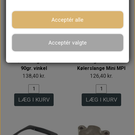
Acceptér alle
Intet billede
Acceptér valgte
Kølerslange 1/2"
Beslag til Øverste
90gr. vinkel
Kølerslange Mini MPI
138,40 kr.
126,40 kr.
LÆG I KURV
LÆG I KURV