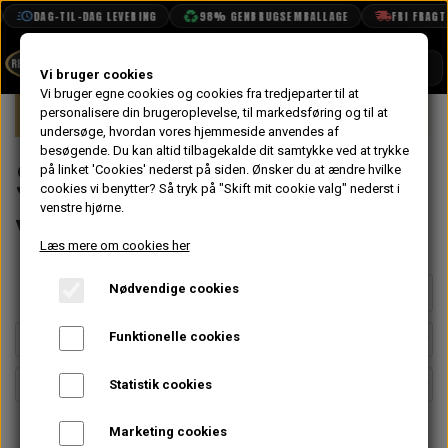
DAG-TIL-DAG LEVERING
98% GENBRUGSEMBALLAGE
FRI FRAGT FRA
SHOP
Vi bruger cookies
Vi bruger egne cookies og cookies fra tredjeparter til at
Forside
personalisere din brugeroplevelse, til markedsføring og til at
Mini
Kølersystem, Varme, Vand & Olie
BOOK TID
undersøge, hvordan vores hjemmeside anvendes af
besøgende. Du kan altid tilbagekalde dit samtykke ved at trykke
PROJEKTER
Slanger, Montering,
på linket 'Cookies' nederst på siden.
Ønsker du at ændre hvilke
TEKNISK DATA
cookies vi benytter? Så tryk på "Skift mit cookie valg" nederst i
venstre hjørne.
Væske & Kabler
OM OS
Læs mere om cookies her
OLIETECH
Nødvendige cookies
Side 1 / 6
Forrige side
Næste side
VANDPOLERING
Funktionelle cookies
Statistik cookies
Marketing cookies