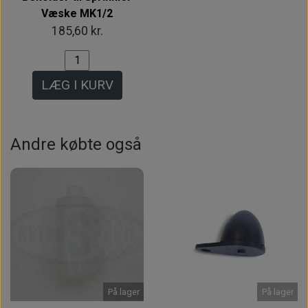
Væske MK1/2
185,60 kr.
LÆG I KURV
Andre købte også
På lager
På lager