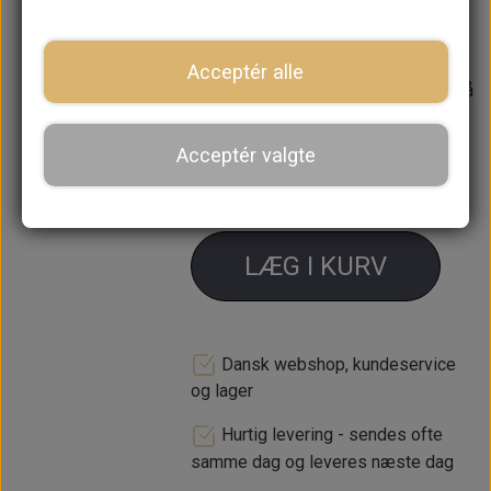
MK1/2 sprinklervæske beholder
havde.
Acceptér alle
Forventet leveringstid:
Varen er på
lager. 1-2 dages leveringstid
Acceptér valgte
−
+
LÆG I KURV
Dansk webshop, kundeservice
og lager
Hurtig levering - sendes ofte
samme dag og leveres næste dag