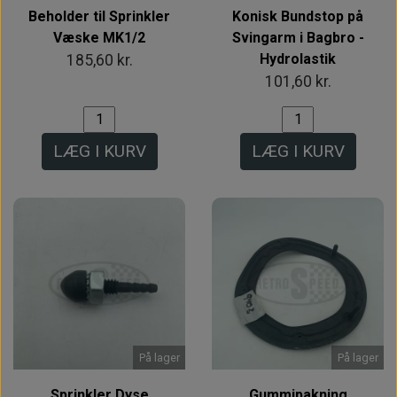
Beholder til Sprinkler
Konisk Bundstop på
Væske MK1/2
Svingarm i Bagbro -
Hydrolastik
185,60 kr.
101,60 kr.
LÆG I KURV
LÆG I KURV
På lager
På lager
Sprinkler Dyse
Gummipakning