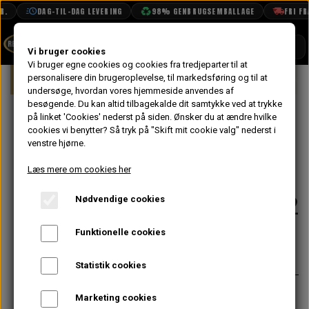
.
DAG-TIL-DAG LEVERING
98% GENBRUGSEMBALLAGE
FRI FRAG
SHOP
Vi bruger cookies
Vi bruger egne cookies og cookies fra tredjeparter til at
Forside
personalisere din brugeroplevelse, til markedsføring og til at
Mini
Eksteriør
Visker & Vasker Del
BOOK TID
undersøge, hvordan vores hjemmeside anvendes af
besøgende. Du kan altid tilbagekalde dit samtykke ved at trykke
PROJEKTER
"Tudor"
på linket 'Cookies' nederst på siden.
Ønsker du at ændre hvilke
TEKNISK DATA
cookies vi benytter? Så tryk på "Skift mit cookie valg" nederst i
Klistermærke til
venstre hjørne.
OM OS
Sprinklervæske
Læs mere om cookies her
OLIETECH
Beholder MK1/2
Nødvendige cookies
VANDPOLERING
På lager
Funktionelle cookies
25,60 kr.
Varenummer: ST124
Statistik cookies
Tudor klistermærke som original
Marketing cookies