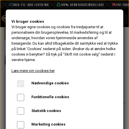
DAG-TIL-DAG LEVERING
98% GENBRUGSEMBALLAGE
FRI FRAGT
SHOP
Vi bruger cookies
Vi bruger egne cookies og cookies fra tredjeparter til at
Forside
personalisere din brugeroplevelse, til markedsføring og til at
Mini
Elektrisk System
Tænding
BOOK TID
undersøge, hvordan vores hjemmeside anvendes af
besøgende. Du kan altid tilbagekalde dit samtykke ved at trykke
PROJEKTER
Afdækning til
på linket 'Cookies' nederst på siden.
Ønsker du at ændre hvilke
TEKNISK DATA
cookies vi benytter? Så tryk på "Skift mit cookie valg" nederst i
Strømfordeler,
venstre hjørne.
OM OS
Mini
Læs mere om cookies her
OLIETECH
Nødvendige cookies
VANDPOLERING
På lager
368,00 kr.
Varenummer: NJT10004
Funktionelle cookies
Passer som udgangspunkt til alle
Statistik cookies
Minier, men kan kræve enkelte
tilpasninger på SPi & MPi.
Marketing cookies