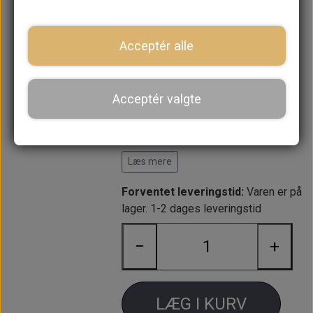
Se BHM1675 komplet sæt med
klips og monteringsbeslag.
Acceptér alle
Klipsesæt er tilgængeligt som
13H6461
Acceptér valgte
Øverste beslag er NJU10002 (der
skal bruges 2 stk.)
Nederste beslag er JZV1073
Læs mere
Forventet leveringstid:
Varen er på
lager. 1-2 dages leveringstid
−
+
LÆG I KURV