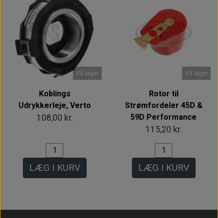
På lager
På lager
Koblings
Rotor til
Udrykkerleje, Verto
Strømfordeler 45D &
59D Performance
108,00 kr.
115,20 kr.
LÆG I KURV
LÆG I KURV