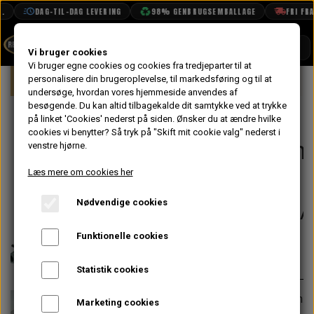
DAG-TIL-DAG LEVERING
98% GENBRUGSEMBALLAGE
FRI FRAGT
SHOP
Vi bruger cookies
Vi bruger egne cookies og cookies fra tredjeparter til at
Forside
personalisere din brugeroplevelse, til markedsføring og til at
Mini
Indsugning & Brændstofsystem
BOOK TID
undersøge, hvordan vores hjemmeside anvendes af
besøgende. Du kan altid tilbagekalde dit samtykke ved at trykke
PROJEKTER
Aluminiums
på linket 'Cookies' nederst på siden.
Ønsker du at ændre hvilke
TEKNISK DATA
cookies vi benytter? Så tryk på "Skift mit cookie valg" nederst i
Indsugningsmani
venstre hjørne.
OM OS
til
Læs mere om cookies her
OLIETECH
HS4/HS6/HIF38/
Nødvendige cookies
VANDPOLERING
På lager
Funktionelle cookies
414,40 kr.
Varenummer: C-AHT770
Statistik cookies
Blændprop (5-8UNF) medfølger, men
Marketing cookies