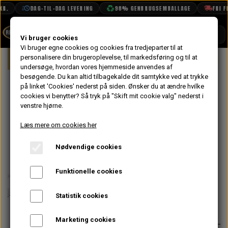
R.
DAG-TIL-DAG LEVERING
98% GENBRUGSEMBALLAGE
FRI FR
SHOP
Vi bruger cookies
Vi bruger egne cookies og cookies fra tredjeparter til at
Forside
personalisere din brugeroplevelse, til markedsføring og til at
Mini
Eksteriør
Anhænger Træk
BOOK TID
undersøge, hvordan vores hjemmeside anvendes af
besøgende. Du kan altid tilbagekalde dit samtykke ved at trykke
PROJEKTER
Anhænger Træk
på linket 'Cookies' nederst på siden.
Ønsker du at ændre hvilke
TEKNISK DATA
cookies vi benytter? Så tryk på "Skift mit cookie valg" nederst i
med Typeplade
venstre hjørne.
OM OS
til
Læs mere om cookies her
OLIETECH
Varevogn/Pick
Nødvendige cookies
VANDPOLERING
up
Funktionelle cookies
3.196,00 kr.
Statistik cookies
Varenummer: 36-0502-00
Marketing cookies