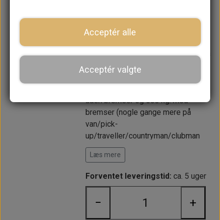
Husk også kabel sæt til anhænger
træk med 7 poler:
8001-00000
Acceptér alle
Er med typeplade, som betyder at
det er et godkendt og lovligt træk på
de danske veje.
Acceptér valgte
Kan typisk godkendes med 400 kg.
uden bremser og 600 kg. med
bremser (nogle gange mere på
van/pick-
up/traveller/countryman/clubman
estate). Ved syn kan der med fordel
Læs mere
oplyses reg. nr. DG94366 som er en
af vores køretøjer med træk på.
Forventet leveringstid:
ca. 5 uger
−
+