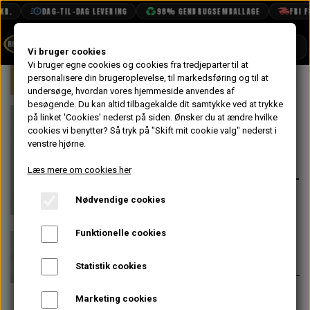
R.
DAG-TIL-DAG LEVERING
98% GENBRUGSEMBALLAGE
FRI FR
SHOP
Vi bruger cookies
Vi bruger egne cookies og cookies fra tredjeparter til at
Forside
personalisere din brugeroplevelse, til markedsføring og til at
Mini
Undervogn & Styrtøj
Bag
BOOK TID
undersøge, hvordan vores hjemmeside anvendes af
besøgende. Du kan altid tilbagekalde dit samtykke ved at trykke
PROJEKTER
Gummi bøsning
på linket 'Cookies' nederst på siden.
Ønsker du at ændre hvilke
TEKNISK DATA
cookies vi benytter? Så tryk på "Skift mit cookie valg" nederst i
til Støbejerns
venstre hjørne.
OM OS
Beslag, Bagbro -
Læs mere om cookies her
OLIETECH
Lille Type
Nødvendige cookies
VANDPOLERING
På lager
Funktionelle cookies
20,00 kr.
Varenummer: 2A5818MS
Statistik cookies
Biler ->1976 brugte 8 x små
Marketing cookies