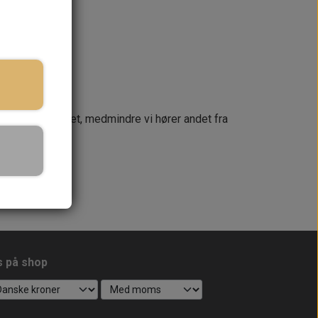
næste dag
 din ordre samlet, medmindre vi hører andet fra
s på shop