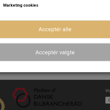
Marketing cookies
Dansk webshop, kundeservice og lager
Acceptér alle
Hurtig levering - sendes ofte samme dag og leveres 
Se aktuel leveringstid på varen - vi afsender altid hele
dig
Acceptér valgte
Priser er inkl. moms
Vi