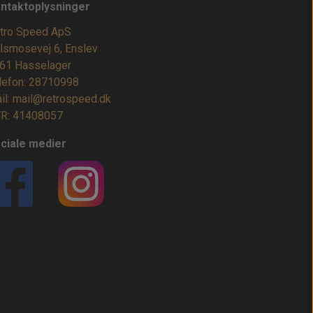
ntaktoplysninger
tro Speed ApS
lsmosevej 6, Enslev
61 Hasselager
lefon: 28710998
il: mail@retrospeed.dk
R: 41408057
ciale medier