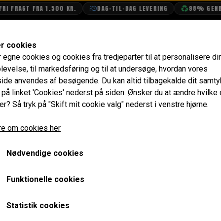
I FRAGT FRA 1.500 KR.
DAG-TIL-DAG LEVERING
98% GENBR
SHOP
OLIETECH
VANDPOLERING
er cookies
r egne cookies og cookies fra tredjeparter til at personalisere di
Bagagelomme Bund - Højre, Original
levelse, til markedsføring og til at undersøge, hvordan vores
de anvendes af besøgende. Du kan altid tilbagekalde dit samt
Bagagelomme Bund - Højre
e på linket 'Cookies' nederst på siden.
Ønsker du at ændre hvilke
er? Så tryk på "Skift mit cookie valg" nederst i venstre hjørne.
264,80 kr.
e om cookies her
Varenummer: 14A8994
Nødvendige cookies
Original Heritage pladedel
Funktionelle cookies
Forventet leveringstid:
Varen er på lager. 1-2 dages leve
Statistik cookies
ger
LÆG I 
−
+