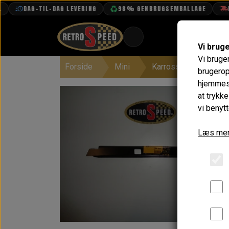
DAG-TIL-DAG LEVERING
98% GENBRUGSEMBALLAGE
FR
Vi brug
Vi bruge
Forside
Mini
Karrosseri
Bund
BOOK TID
brugerop
hjemmesi
PROJEKTER
at trykk
TEKNISK DATA
vi benytt
OM OS
Læs mer
OLIETECH
VANDPOLERING
På la