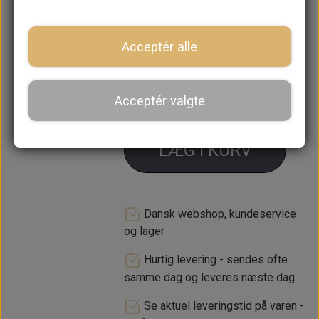
Skal afhentes hos RetroSpeed
Acceptér alle
Forventet leveringstid:
2-3 uger
−
+
Acceptér valgte
LÆG I KURV
Dansk webshop, kundeservice
og lager
Hurtig levering - sendes ofte
samme dag og leveres næste dag
Se aktuel leveringstid på varen -