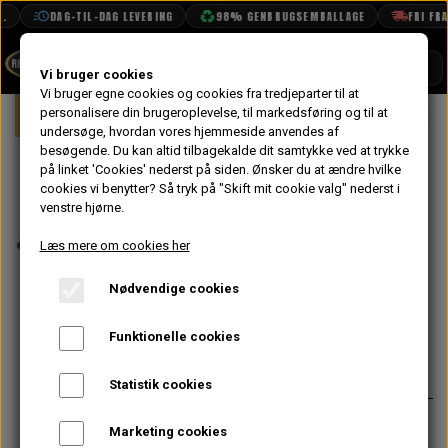
DAG-TIL-DAG LEVERING
98% GENBRUGSEMBALLAGE
FRI FRAG
SHOP
Vi bruger cookies
Vi bruger egne cookies og cookies fra tredjeparter til at
Forside
personalisere din brugeroplevelse, til markedsføring og til at
Mini
Karrosseri
Bund
Bagager
BOOK TID
undersøge, hvordan vores hjemmeside anvendes af
besøgende. Du kan altid tilbagekalde dit samtykke ved at trykke
PROJEKTER
Bagagerums
på linket 'Cookies' nederst på siden.
Ønsker du at ændre hvilke
TEKNISK DATA
cookies vi benytter? Så tryk på "Skift mit cookie valg" nederst i
Bund uden
venstre hjørne.
OM OS
Batteri Kasse
Læs mere om cookies her
OLIETECH
Original
Nødvendige cookies
VANDPOLERING
Funktionelle cookies
3.132,00 kr.
Varenummer: ALA5513
Statistik cookies
Original Heritage pladedel
Marketing cookies