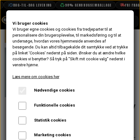
DAG-TIL-DAG LEVERING
98% GENBRUGSEMBALLAGE
FRI FRAGT 
SHOP
Vi bruger cookies
Vi bruger egne cookies og cookies fra tredjeparter til at
Forside
personalisere din brugeroplevelse, til markedsføring og til at
Mini
Elektrisk System
Lygter & La
BOOK TID
undersøge, hvordan vores hjemmeside anvendes af
besøgende. Du kan altid tilbagekalde dit samtykke ved at trykke
PROJEKTER
Baglygte
på linket 'Cookies' nederst på siden.
Ønsker du at ændre hvilke
TEKNISK DATA
cookies vi benytter? Så tryk på "Skift mit cookie valg" nederst i
Pakning mellem
venstre hjørne.
OM OS
Lygtehus &
Læs mere om cookies her
OLIETECH
Karosseri -
Nødvendige cookies
VANDPOLERING
På lager
Van/Estate/Trave
Funktionelle cookies
36,00 kr.
Statistik cookies
Varenummer: 57H5167
Marketing cookies