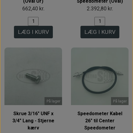
(Oval Ur)
Speedometer (Oval)
662,40 kr.
2.392,80 kr.
LÆG I KURV
LÆG I KURV
På lager
På lager
Skrue 3/16" UNF x
Speedometer Kabel
3/4" Lang - Stjerne
26" til Center
kærv
Speedometer