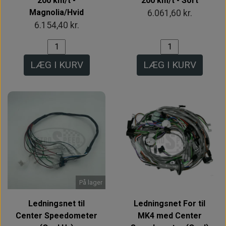
200 km/t -
200 km/t - Sort
Magnolia/Hvid
6.061,60 kr.
6.154,40 kr.
LÆG I KURV
LÆG I KURV
På lager
Ledningsnet til
Ledningsnet For til
Center Speedometer
MK4 med Center