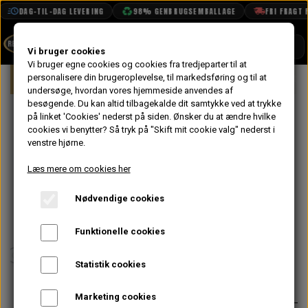
DAG-TIL-DAG LEVERING
98% GENBRUGSEMBALLAGE
FRI FRAGT FRA 
SHOP
Vi bruger cookies
Vi bruger egne cookies og cookies fra tredjeparter til at
Forside
personalisere din brugeroplevelse, til markedsføring og til at
Mini
Elektrisk System
Instrumenter
BOOK TID
undersøge, hvordan vores hjemmeside anvendes af
besøgende. Du kan altid tilbagekalde dit samtykke ved at trykke
PROJEKTER
Blank Liste til
på linket 'Cookies' nederst på siden.
Ønsker du at ændre hvilke
TEKNISK DATA
cookies vi benytter? Så tryk på "Skift mit cookie valg" nederst i
Plastik Hus til
venstre hjørne.
OM OS
Oval Center
Læs mere om cookies her
OLIETECH
Speedometer (3
Nødvendige cookies
VANDPOLERING
På lager
ure)
Funktionelle cookies
320,80 kr.
Statistik cookies
Varenummer: 14A9907
Marketing cookies