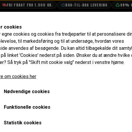
FRI FRAGT FRA 1.500 KR.
DAG-TIL-DAG LEVERING
98% GEN
SHOP
OLIETECH
VANDPOLERING
er cookies
r egne cookies og cookies fra tredjeparter til at personalisere di
Diaphragm (Pre-Verto)
Bolt 1/4" UNF x 7/8" Lang
levelse, til markedsføring og til at undersøge, hvordan vores
de anvendes af besøgende. Du kan altid tilbagekalde dit samt
Bolt 1/4" UNF x 7/8" Lang
e på linket 'Cookies' nederst på siden.
Ønsker du at ændre hvilke
er? Så tryk på "Skift mit cookie valg" nederst i venstre hjørne.
8,00 kr.
e om cookies her
Varenummer: SH604071
Nødvendige cookies
Dette er bolten i koblings huset som koblings armen just
Passer også til nogle remskiver på vandpumpen og bruges 
Funktionelle cookies
Forventet leveringstid:
Varen er på lager. 1-2 dages leve
Statistik cookies