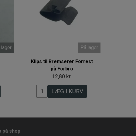
 lager
På lager
Klips til Bremserør Forrest
på Forbro
12,80 kr.
LÆG I KURV
s på shop