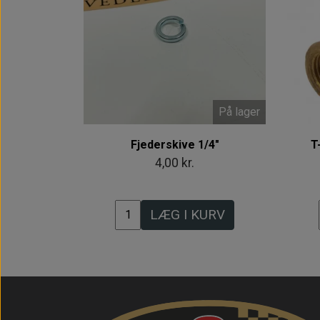
På lager
Fjederskive 1/4"
T
4,00 kr.
LÆG I KURV