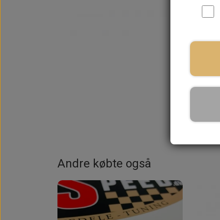
På la
Andre købte også