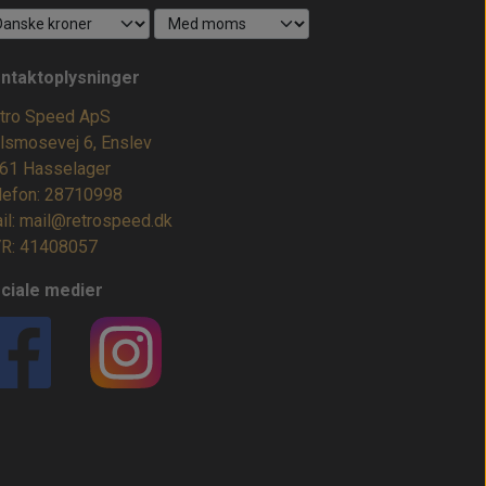
ntaktoplysninger
tro Speed ApS
lsmosevej 6, Enslev
61 Hasselager
lefon: 28710998
il: mail@retrospeed.dk
R: 41408057
ciale medier