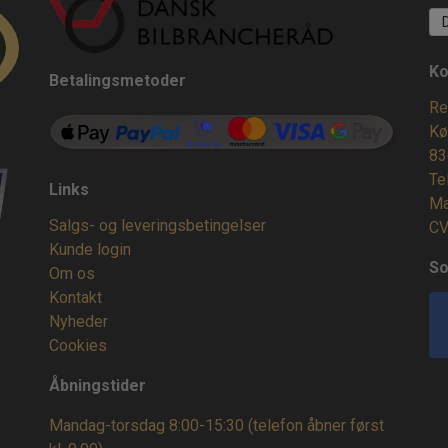
Ko
Betalingsmetoder
Re
Kø
83
Te
Links
Ma
Salgs- og leveringsbetingelser
CV
Kunde login
So
Om os
Kontakt
Nyheder
Cookies
Åbningstider
Mandag-torsdag 8:00-15:30 (telefon åbner først