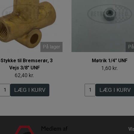
På lager
På
-Stykke til Bremserør, 3
Møtrik 1/4" UNF
Vejs 3/8" UNF
1,60 kr.
62,40 kr.
LÆG I KURV
LÆG I KURV
Vi