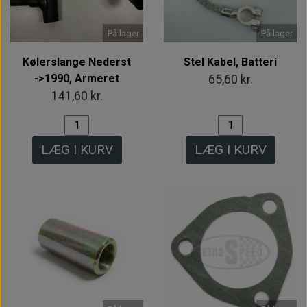
På lager
På lager
Kølerslange Nederst
Stel Kabel, Batteri
->1990, Armeret
65,60 kr.
141,60 kr.
LÆG I KURV
LÆG I KURV