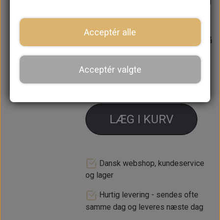
koblingshuset på alle motor typer og
den lange bolt på vandpumpen.
Acceptér alle
Forventet leveringstid:
Varen er på
lager. 1-2 dages leveringstid
Acceptér valgte
−
+
LÆG I KURV
Dansk webshop, kundeservice
og lager
Hurtig levering - sendes ofte
samme dag og leveres næste dag