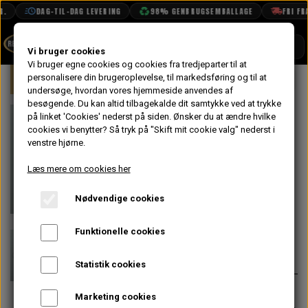
DAG-TIL-DAG LEVERING
98% GENBRUGSEMBALLAGE
FRI FRAG
SHOP
Vi bruger cookies
Vi bruger egne cookies og cookies fra tredjeparter til at
Forside
personalisere din brugeroplevelse, til markedsføring og til at
Mini
Motor
Ophæng & Beslag
BOOK TID
undersøge, hvordan vores hjemmeside anvendes af
besøgende. Du kan altid tilbagekalde dit samtykke ved at trykke
PROJEKTER
Bolt til Kødben
på linket 'Cookies' nederst på siden.
Ønsker du at ændre hvilke
TEKNISK DATA
cookies vi benytter? Så tryk på "Skift mit cookie valg" nederst i
over
venstre hjørne.
OM OS
Koblingshus og
Læs mere om cookies her
OLIETECH
Vandpumpe
Nødvendige cookies
VANDPOLERING
På lager
Funktionelle cookies
10,40 kr.
Varenummer: BH605151
Statistik cookies
Passer til kødben lige over
Marketing cookies