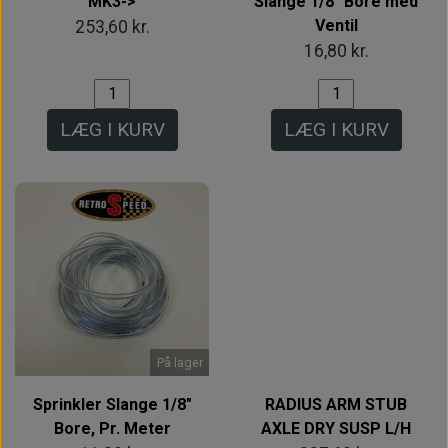
MK3->
Slange 1/8" Bore med
Ventil
253,60 kr.
16,80 kr.
LÆG I KURV
LÆG I KURV
Intet billede
På lager
Sprinkler Slange 1/8"
RADIUS ARM STUB
Bore, Pr. Meter
AXLE DRY SUSP L/H