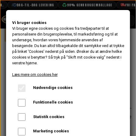
.
DAG-TIL-DAG LEVERING
98% GENBRUGSEMBALLAGE
FRI FRA
SHOP
Vi bruger cookies
Vi bruger egne cookies og cookies fra tredjeparter til at
Forside
personalisere din brugeroplevelse, til markedsføring og til at
Mini
Gearkasse & Drivlinje
Pakninge
BOOK TID
undersøge, hvordan vores hjemmeside anvendes af
besøgende. Du kan altid tilbagekalde dit samtykke ved at trykke
PROJEKTER
Bolt, Starter -
på linket 'Cookies' nederst på siden.
Ønsker du at ændre hvilke
TEKNISK DATA
cookies vi benytter? Så tryk på "Skift mit cookie valg" nederst i
3/8" Lang x 1"
venstre hjørne.
OM OS
UNC
Læs mere om cookies her
OLIETECH
Nødvendige cookies
VANDPOLERING
På lager
7,20 kr.
Varenummer: GFK5240
Funktionelle cookies
Bruges til montering af starter på alle
Statistik cookies
modeller og til alu. tunnel gearskifte
imod diff. huset på mk1, mk2 og
Marketing cookies