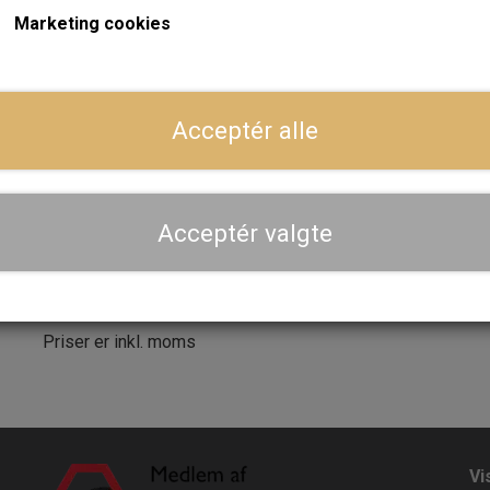
Marketing cookies
LÆG I 
−
+
Acceptér alle
Dansk webshop, kundeservice og lager
Hurtig levering - sendes ofte samme dag og leveres 
Acceptér valgte
Se aktuel leveringstid på varen - vi afsender altid hele
dig
Priser er inkl. moms
Vi