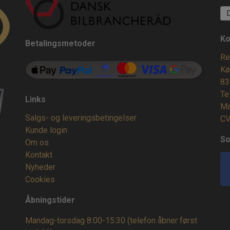
Ko
Betalingsmetoder
Re
Kø
83
Te
Links
Ma
Salgs- og leveringsbetingelser
CV
Kunde login
So
Om os
Kontakt
Nyheder
Cookies
Åbningstider
Mandag-torsdag 8:00-15:30 (telefon åbner først