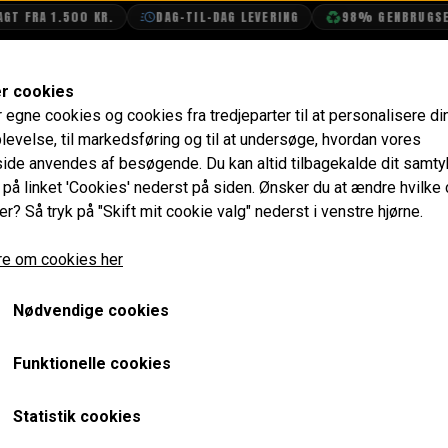
T FRA 1.500 KR.
DAG-TIL-DAG LEVERING
98% GENBRUGSEM
SHOP
OLIETECH
VANDPOLERING
er cookies
r egne cookies og cookies fra tredjeparter til at personalisere di
stofsystem
Brændstof Pumpe
Brændstof Pumpe Kompl
levelse, til markedsføring og til at undersøge, hvordan vores
de anvendes af besøgende. Du kan altid tilbagekalde dit samt
Brændstof Pumpe Komplet 
e på linket 'Cookies' nederst på siden.
Ønsker du at ændre hvilke
er? Så tryk på "Skift mit cookie valg" nederst i venstre hjørne.
MPi & SPi
e om cookies her
1.996,00 kr.
Varenummer: WFX100810
Nødvendige cookies
Komplet brændstof pumpe til MPi & SPi Mini'er. MPI pump
Funktionelle cookies
bruges på MPI.
Statistik cookies
Forventet leveringstid:
Varen er ikke på lager. Ca. 14 da