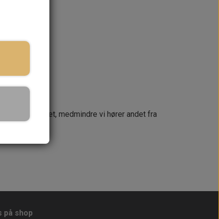
KURV
næste dag
 din ordre samlet, medmindre vi hører andet fra
s på shop