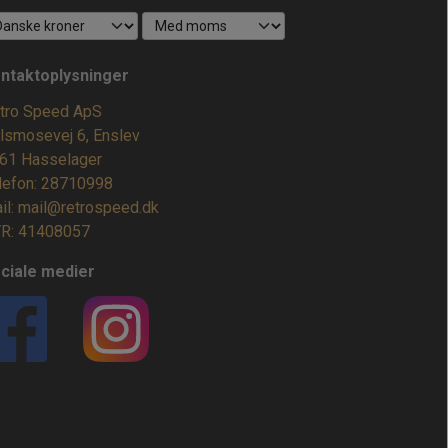
ntaktoplysninger
tro Speed ApS
lsmosevej 6, Enslev
61 Hasselager
lefon: 28710998
il: mail@retrospeed.dk
R: 41408057
ciale medier