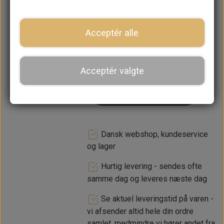
ikke på lager. Ca. 14 dages
leveringstid
Acceptér alle
−
+
Acceptér valgte
LÆG I KURV
Dansk webshop, kundeservice
og lager
Hurtig levering - sendes ofte
samme dag og leveres næste dag
Se aktuel leveringstid på varen -
vi afsender altid hele din ordre
samlet, medmindre vi hører andet fra