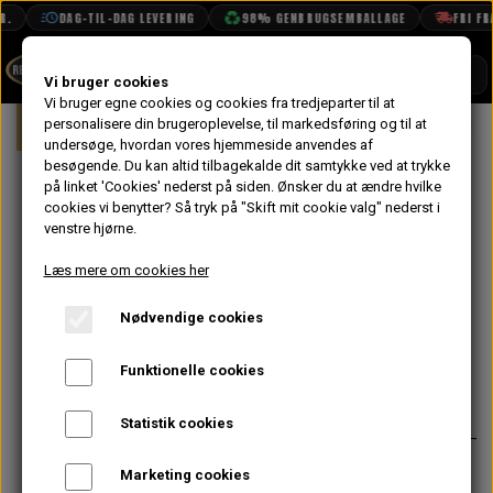
.
DAG-TIL-DAG LEVERING
98% GENBRUGSEMBALLAGE
FRI FRAG
SHOP
Vi bruger cookies
Vi bruger egne cookies og cookies fra tredjeparter til at
Forside
personalisere din brugeroplevelse, til markedsføring og til at
Mini
Bremser
For
Bremse Kali
BOOK TID
undersøge, hvordan vores hjemmeside anvendes af
besøgende. Du kan altid tilbagekalde dit samtykke ved at trykke
PROJEKTER
Bremse Kaliber
på linket 'Cookies' nederst på siden.
Ønsker du at ændre hvilke
TEKNISK DATA
cookies vi benytter? Så tryk på "Skift mit cookie valg" nederst i
Cooper S 7.5"
venstre hjørne.
OM OS
Venstre -
Læs mere om cookies her
OLIETECH
Uoriginal
Nødvendige cookies
VANDPOLERING
Funktionelle cookies
788,00 kr.
Varenummer: 27H4657G
Statistik cookies
Marketing cookies
Forventet leveringstid:
Varen er