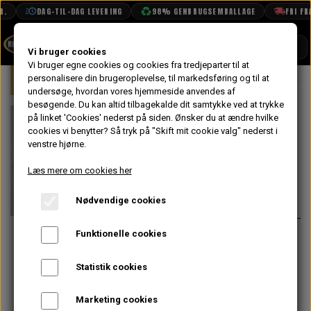
.
DAG-TIL-DAG LEVERING
98% GENBRUGSEMBALLAGE
FRI FRAG
SHOP
Vi bruger cookies
Vi bruger egne cookies og cookies fra tredjeparter til at
Forside
personalisere din brugeroplevelse, til markedsføring og til at
Mini
Bremser
Bag
Bremseslan
BOOK TID
undersøge, hvordan vores hjemmeside anvendes af
besøgende. Du kan altid tilbagekalde dit samtykke ved at trykke
PROJEKTER
Bremseslange
på linket 'Cookies' nederst på siden.
Ønsker du at ændre hvilke
TEKNISK DATA
cookies vi benytter? Så tryk på "Skift mit cookie valg" nederst i
Bag, Alle Minier
venstre hjørne.
OM OS
Læs mere om cookies her
81,60 kr.
OLIETECH
Nødvendige cookies
Varenummer: GBH250
VANDPOLERING
På lager
Funktionelle cookies
Passer til alle minier.
Skal du også bruge møtrikker &
Statistik cookies
låseskiver? Der bruges pr. slange:
Marketing cookies
Møtrik NT606041 x 2