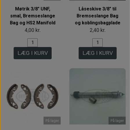
Møtrik 3/8" UNF,
Låseskive 3/8" til
smal, Bremseslange
Bremseslange Bag
Bag og HS2 Manifold
og koblingsbagplade
4,00 kr.
2,40 kr.
LÆG I KURV
LÆG I KURV
På lager
På lager