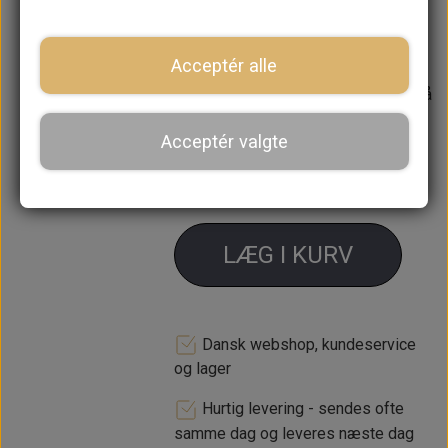
Låse skive GHF323 x 2
Acceptér alle
Forventet leveringstid:
Varen er på
lager. 1-2 dages leveringstid
Acceptér valgte
−
+
LÆG I KURV
Dansk webshop, kundeservice
og lager
Hurtig levering - sendes ofte
samme dag og leveres næste dag