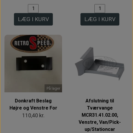
LÆG I KURV
LÆG I KURV
På lager
Donkraft Beslag
Afslutning til
Højre og Venstre For
Tværvange
MCR31.41.02.00,
110,40 kr.
Venstre, Van/Pick-
up/Stationcar