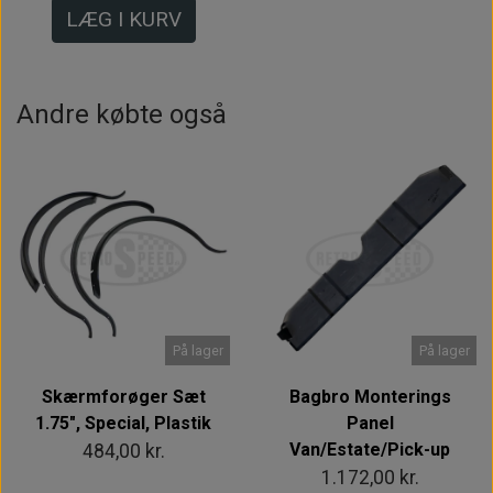
LÆG I KURV
Andre købte også
På lager
På lager
Skærmforøger Sæt
Bagbro Monterings
1.75", Special, Plastik
Panel
Van/Estate/Pick-up
484,00 kr.
1.172,00 kr.