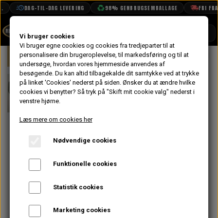
DAG-TIL-DAG LEVERING
98% GENBRUGSEMBALLAGE
FRI FRAG
SHOP
Vi bruger cookies
Vi bruger egne cookies og cookies fra tredjeparter til at
Forside
personalisere din brugeroplevelse, til markedsføring og til at
Mini
Karrosseri
Døre
Dør Plad
BOOK TID
undersøge, hvordan vores hjemmeside anvendes af
besøgende. Du kan altid tilbagekalde dit samtykke ved at trykke
PROJEKTER
Dør Plade
på linket 'Cookies' nederst på siden.
Ønsker du at ændre hvilke
TEKNISK DATA
cookies vi benytter? Så tryk på "Skift mit cookie valg" nederst i
Nederste Del
venstre hjørne.
På lager
OM OS
Udvendig
Læs mere om cookies her
OLIETECH
MK1/2 Højre &
Nødvendige cookies
VANDPOLERING
Venstre -
Funktionelle cookies
Uoriginal
Statistik cookies
220,80 kr.
Marketing cookies