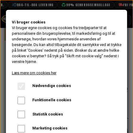
.
DAG-TIL-DAG LEVERING
98% GENBRUGSEMBALLAGE
FRI FRA
SHOP
Vi bruger cookies
Vi bruger egne cookies og cookies fra tredjeparter til at
Forside
personalisere din brugeroplevelse, til markedsføring og til at
Mini
Karrosseri
Døre
Dør Spar
BOOK TID
undersøge, hvordan vores hjemmeside anvendes af
besøgende. Du kan altid tilbagekalde dit samtykke ved at trykke
PROJEKTER
Dør Sparke
på linket 'Cookies' nederst på siden.
Ønsker du at ændre hvilke
TEKNISK DATA
cookies vi benytter? Så tryk på "Skift mit cookie valg" nederst i
Plade i
venstre hjørne.
OM OS
Aluminium til
Læs mere om cookies her
På lager
OLIETECH
MK1/2 - Venstre
Nødvendige cookies
VANDPOLERING
Funktionelle cookies
227,20 kr.
Varenummer: 14A7177
Statistik cookies
Marketing cookies
Forventet leveringstid:
Varen er på