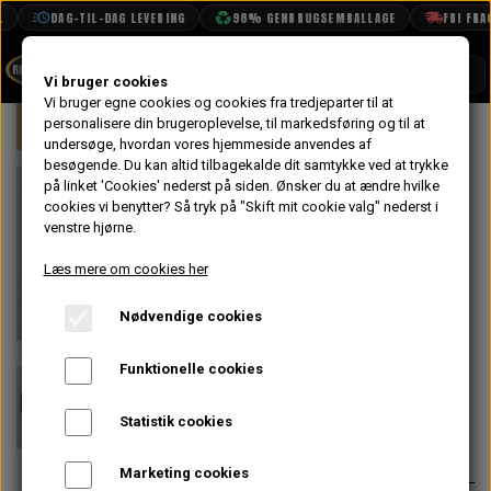
DAG-TIL-DAG LEVERING
98% GENBRUGSEMBALLAGE
FRI FRAGT
SHOP
Vi bruger cookies
Vi bruger egne cookies og cookies fra tredjeparter til at
Forside
personalisere din brugeroplevelse, til markedsføring og til at
Mini
Karrosseri
Bund
Forstær
BOOK TID
undersøge, hvordan vores hjemmeside anvendes af
besøgende. Du kan altid tilbagekalde dit samtykke ved at trykke
PROJEKTER
Forstærkning
på linket 'Cookies' nederst på siden.
Ønsker du at ændre hvilke
TEKNISK DATA
cookies vi benytter? Så tryk på "Skift mit cookie valg" nederst i
mellem
venstre hjørne.
OM OS
Inderpanel og
Læs mere om cookies her
OLIETECH
Yderpanel Højre
Nødvendige cookies
VANDPOLERING
På lager
Bag
Funktionelle cookies
132,80 kr.
Statistik cookies
Varenummer: 14A9552
Marketing cookies