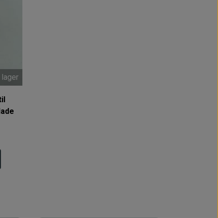
 lager
il
lade