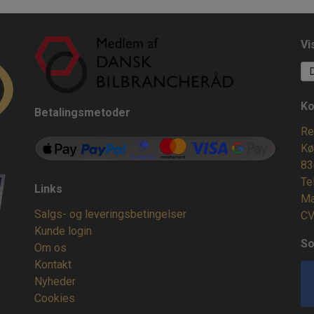
Vi
Ko
Betalingsmetoder
Re
Kø
83
Te
Links
Ma
Salgs- og leveringsbetingelser
CV
Kunde login
So
Om os
Kontakt
Nyheder
Cookies