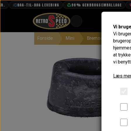
DAG-TIL-DAG LEVERING
98% GENBRUGSEMBALLAGE
FR
Vi brug
Vi bruge
Forside
Mini
Bremser
Håndb
BOOK TID
brugerop
hjemmesi
PROJEKTER
at trykk
TEKNISK DATA
vi benytt
OM OS
Læs mer
OLIETECH
VANDPOLERING
På la