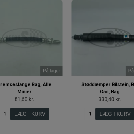
På lager
På
remseslange Bag, Alle
Støddæmper Bilstein, B
Minier
Gas, Bag
81,60 kr.
330,40 kr.
LÆG I KURV
LÆG I KURV