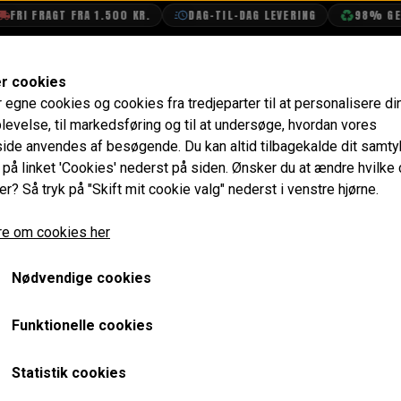
I FRAGT FRA 1.500 KR.
DAG-TIL-DAG LEVERING
98% GENBR
SHOP
OLIETECH
VANDPOLERING
er cookies
r egne cookies og cookies fra tredjeparter til at personalisere di
remse
Gummi Gennemføring til Håndbremse ved Ankerplade
levelse, til markedsføring og til at undersøge, hvordan vores
de anvendes af besøgende. Du kan altid tilbagekalde dit samt
Gummi Gennemføring til
e på linket 'Cookies' nederst på siden.
Ønsker du at ændre hvilke
er? Så tryk på "Skift mit cookie valg" nederst i venstre hjørne.
Ankerplade - Original Lo
e om cookies her
88,00 kr.
Varenummer: 17H7612GENUINE
Nødvendige cookies
Manchetter til håndbremse arme
Funktionelle cookies
Forventet leveringstid:
Varen er på lager. 1-2 dages leve
Statistik cookies
ger