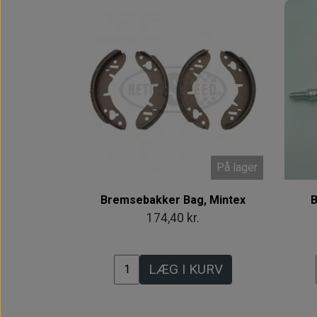
På lager
Bremsebakker Bag, Mintex
B
174,40 kr.
LÆG I KURV