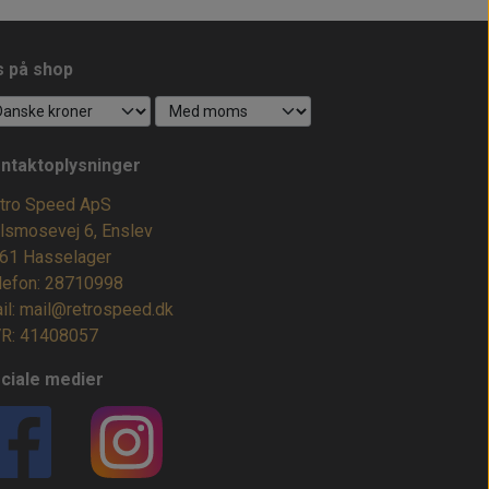
s på shop
ntaktoplysninger
tro Speed ApS
lsmosevej 6, Enslev
61 Hasselager
lefon: 28710998
il: mail@retrospeed.dk
R: 41408057
ciale medier