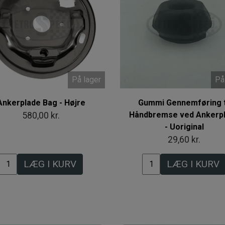
På lager
På
Ankerplade Bag - Højre
Gummi Gennemføring t
Håndbremse ved Ankerp
580,00 kr.
- Uoriginal
29,60 kr.
LÆG I KURV
LÆG I KURV