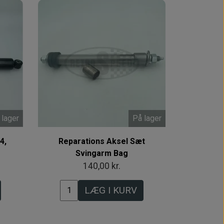
 lager
På lager
4,
Reparations Aksel Sæt
Svingarm Bag
140,00 kr.
LÆG I KURV