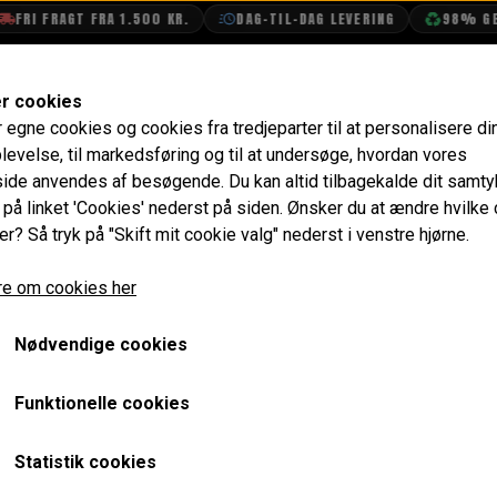
RI FRAGT FRA 1.500 KR.
DAG-TIL-DAG LEVERING
98% GENB
SHOP
OLIETECH
VANDPOLERING
er cookies
r egne cookies og cookies fra tredjeparter til at personalisere di
remse
Håndbremse Kabel Beslag, Højre Bag
levelse, til markedsføring og til at undersøge, hvordan vores
de anvendes af besøgende. Du kan altid tilbagekalde dit samt
Håndbremse Kabel Beslag
e på linket 'Cookies' nederst på siden.
Ønsker du at ændre hvilke
er? Så tryk på "Skift mit cookie valg" nederst i venstre hjørne.
165,60 kr.
e om cookies her
Varenummer: 21A1669
Nødvendige cookies
Forventet leveringstid:
Varen er på lager. 1-2 dages leve
Funktionelle cookies
LÆG I 
−
+
Statistik cookies