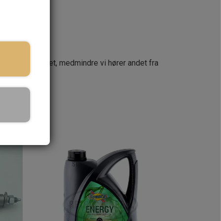
næste dag
 din ordre samlet, medmindre vi hører andet fra