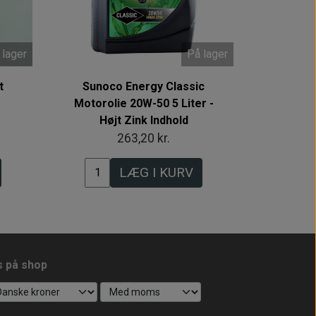
 lager
På lager
t
Sunoco Energy Classic
Motorolie 20W-50 5 Liter -
Højt Zink Indhold
263,20 kr.
LÆG I KURV
s på shop