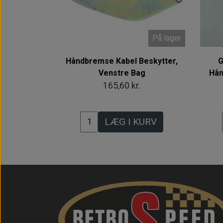
På lager
Håndbremse Kabel Beskytter,
G
Venstre Bag
Hån
165,60 kr.
LÆG I KURV