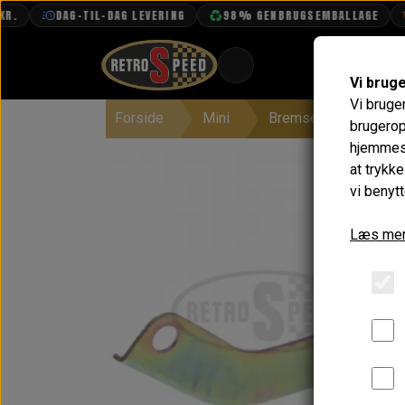
DAG-TIL-DAG LEVERING
98% GENBRUGSEMBALLAGE
F
Vi brug
Vi bruge
Forside
Mini
Bremser
Håndb
BOOK TID
brugerop
hjemmesi
PROJEKTER
at trykk
TEKNISK DATA
vi benytt
OM OS
Læs mer
OLIETECH
VANDPOLERING