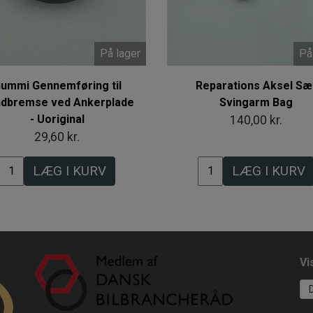
På lager
På
ummi Gennemføring til
Reparations Aksel Sæ
dbremse ved Ankerplade
Svingarm Bag
- Uoriginal
140,00 kr.
29,60 kr.
LÆG I KURV
LÆG I KURV
Vi