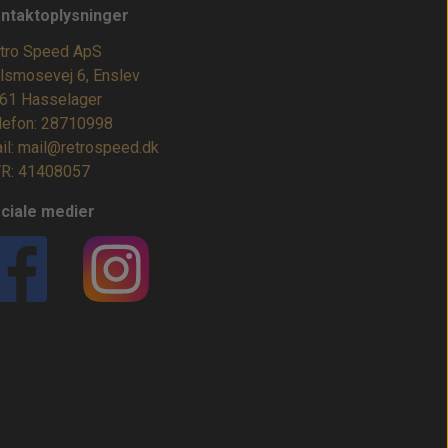
ntaktoplysninger
tro Speed ApS
lsmosevej 6, Enslev
61 Hasselager
lefon: 28710998
il: mail@retrospeed.dk
R: 41408057
ciale medier