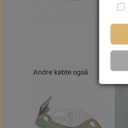
På la
Andre købte også