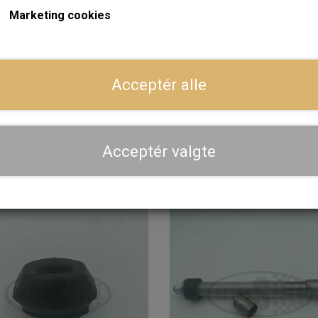
Marketing cookies
Dansk webshop, kundeservice og lager
ger
Hurtig levering - sendes ofte samme dag og leveres 
Acceptér alle
Se aktuel leveringstid på varen - vi afsender altid hele
dig
Priser er inkl. moms
Acceptér valgte