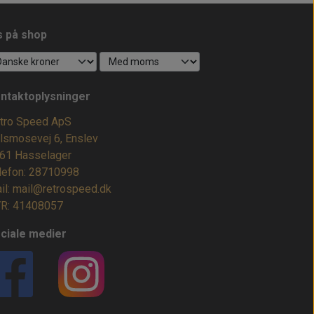
s på shop
ntaktoplysninger
tro Speed ApS
lsmosevej 6, Enslev
61 Hasselager
lefon: 28710998
il: mail@retrospeed.dk
R: 41408057
ciale medier