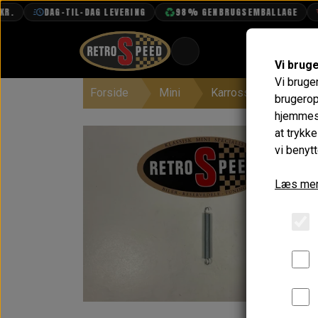
DAG-TIL-DAG LEVERING
98% GENBRUGSEMBALLAGE
Vi brug
Vi bruge
Forside
Mini
Karrosseri
Fron
BOOK TID
brugerop
hjemmesi
PROJEKTER
at trykk
TEKNISK DATA
vi benytt
OM OS
Læs mer
OLIETECH
VANDPOLERING
På la