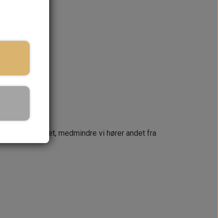
ringstid
KURV
næste dag
 din ordre samlet, medmindre vi hører andet fra