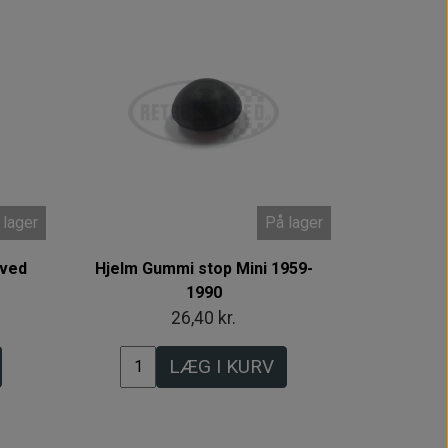
 lager
På lager
 ved
Hjelm Gummi stop Mini 1959-
1990
26,40 kr.
LÆG I KURV