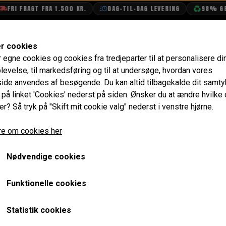
FRI FRAGT FRA 1.500 KR.
DAG-TIL-DAG LEVERING
98% GENB
SHOP
OLIETECH
VANDPOLERING
er cookies
r egne cookies og cookies fra tredjeparter til at personalisere di
t
Motor Hjelm
Hjelmlås Retur Fjeder, Lang Model, C
levelse, til markedsføring og til at undersøge, hvordan vores
de anvendes af besøgende. Du kan altid tilbagekalde dit samt
Hjelmlås Retur Fjeder, La
e på linket 'Cookies' nederst på siden.
Ønsker du at ændre hvilke
er? Så tryk på "Skift mit cookie valg" nederst i venstre hjørne.
Clubman/Rundnæset
e om cookies her
41,60 kr.
Varenummer: 24G3591
Nødvendige cookies
Er den lange model som er lavet til clubman og MPi model
Funktionelle cookies
Kan fint bruges til alm. rundnæset mini mk3 og frem til indv
Statistik cookies
ger
ud som krog.