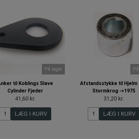
På lager
På
nker til Koblings Slave
Afstandsstykke til Hjelm
Cylinder Fjeder
Stormkrog ->1975
41,60 kr.
31,20 kr.
LÆG I KURV
LÆG I KURV