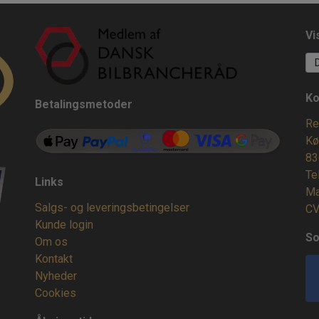
Vi
Ko
Betalingsmetoder
Re
Kø
83
Te
Links
Ma
Salgs- og leveringsbetingelser
CV
Kunde login
So
Om os
Kontakt
Nyheder
Cookies