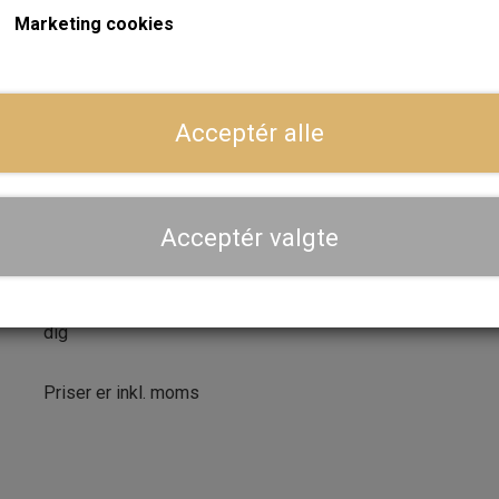
Marketing cookies
Forventet leveringstid:
Varen er på lager. 1-2 dages leve
LÆG I 
−
+
Acceptér alle
Dansk webshop, kundeservice og lager
Acceptér valgte
Hurtig levering - sendes ofte samme dag og leveres 
Se aktuel leveringstid på varen - vi afsender altid hele
dig
Priser er inkl. moms