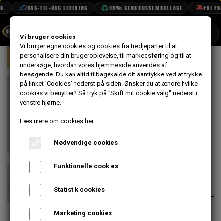
DAG-TIL-DAG LEVERING
98% GENBRUGSEMBALLAGE
FRI FRAG
SHOP
Vi bruger cookies
Vi bruger egne cookies og cookies fra tredjeparter til at
Forside
personalisere din brugeroplevelse, til markedsføring og til at
Mini
Bremser
Bag
Hjul Cylind
BOOK TID
undersøge, hvordan vores hjemmeside anvendes af
besøgende. Du kan altid tilbagekalde dit samtykke ved at trykke
PROJEKTER
Hjul Cylinder,
på linket 'Cookies' nederst på siden.
Ønsker du at ændre hvilke
TEKNISK DATA
cookies vi benytter? Så tryk på "Skift mit cookie valg" nederst i
Bag 9/16"
venstre hjørne.
OM OS
(14,3mm)
Læs mere om cookies her
OLIETECH
Uoriginal
Nødvendige cookies
VANDPOLERING
På lager
Funktionelle cookies
132,80 kr.
Varenummer: GWC1131
Statistik cookies
Pakning medfølger IKKE.
Marketing cookies