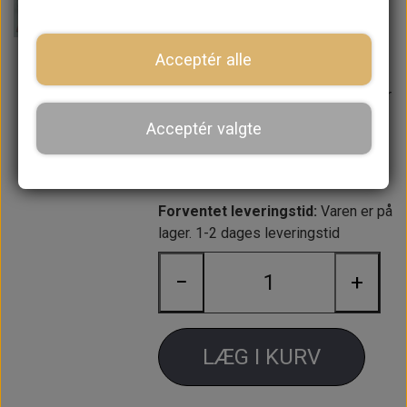
individuelt.
Pakning og nippel medfølger
Acceptér alle
Kan monteres på alle Mini'er fra
1964->, men stempel diameteren har
originalt været 0.8125" bore fra
Acceptér valgte
1964-1967. Ønsker du disse? Se
GWC102/GWC103
Forventet leveringstid:
Varen er på
lager. 1-2 dages leveringstid
−
+
LÆG I KURV