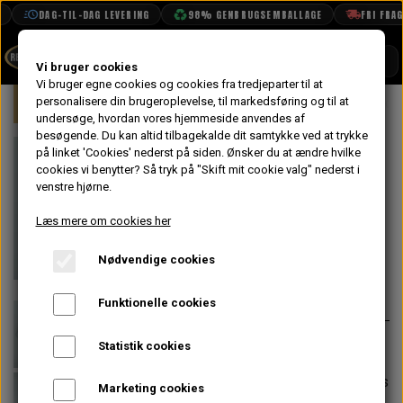
DAG-TIL-DAG LEVERING
98% GENBRUGSEMBALLAGE
FRI FRAGT 
SHOP
Vi bruger cookies
Vi bruger egne cookies og cookies fra tredjeparter til at
Forside
personalisere din brugeroplevelse, til markedsføring og til at
Mini
Bremser
For
Hjul Cylinde
BOOK TID
undersøge, hvordan vores hjemmeside anvendes af
besøgende. Du kan altid tilbagekalde dit samtykke ved at trykke
PROJEKTER
Hjul Cylinder
på linket 'Cookies' nederst på siden.
Ønsker du at ændre hvilke
TEKNISK DATA
cookies vi benytter? Så tryk på "Skift mit cookie valg" nederst i
Højre For 1967-
venstre hjørne.
OM OS
> - Original
Læs mere om cookies her
OLIETECH
Nødvendige cookies
VANDPOLERING
På lager
275,20 kr.
Varenummer: GWC126
Funktionelle cookies
0.9375" bore
Statistik cookies
Der sidder 2 stk. pr. hjul, men sælges
Marketing cookies