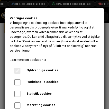
KR.
DAG-TIL-DAG LEVERING
98% GENBRUGSEMBALLAGE
FRI FR
SHOP
Vi bruger cookies
Vi bruger egne cookies og cookies fra tredjeparter til at
Forside
personalisere din brugeroplevelse, til markedsføring og til at
Mini
Karrosseri
Bund
Inderpa
BOOK TID
undersøge, hvordan vores hjemmeside anvendes af
besøgende. Du kan altid tilbagekalde dit samtykke ved at trykke
PROJEKTER
Inderpanel
på linket 'Cookies' nederst på siden.
Ønsker du at ændre hvilke
TEKNISK DATA
cookies vi benytter? Så tryk på "Skift mit cookie valg" nederst i
Højre Van
venstre hjørne.
OM OS
MK1/2 - DOMI
Læs mere om cookies her
OLIETECH
NOS
Nødvendige cookies
VANDPOLERING
Funktionelle cookies
600,00 kr.
Varenummer: 329114NOS
På lager
Statistik cookies
Original NOS DOMI inderpanel med
Marketing cookies