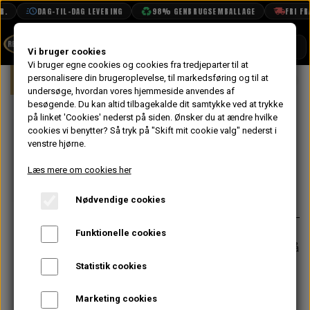
DAG-TIL-DAG LEVERING
98% GENBRUGSEMBALLAGE
FRI FRAG
SHOP
Vi bruger cookies
Vi bruger egne cookies og cookies fra tredjeparter til at
Forside
personalisere din brugeroplevelse, til markedsføring og til at
Mini
Eksteriør
Ruder & Lister
BOOK TID
undersøge, hvordan vores hjemmeside anvendes af
besøgende. Du kan altid tilbagekalde dit samtykke ved at trykke
PROJEKTER
Samlestykke til
på linket 'Cookies' nederst på siden.
Ønsker du at ændre hvilke
TEKNISK DATA
cookies vi benytter? Så tryk på "Skift mit cookie valg" nederst i
Tagliste, Rustfri
venstre hjørne.
OM OS
Læs mere om cookies her
24,80 kr.
OLIETECH
Nødvendige cookies
Varenummer: DBE10006S
VANDPOLERING
På lager
Funktionelle cookies
Forventet leveringstid:
Varen er på
lager. 1-2 dages leveringstid
Statistik cookies
−
+
Marketing cookies