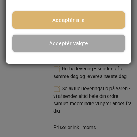
Acceptér alle
LÆG I KURV
Acceptér valgte
Dansk webshop, kundeservice
og lager
Hurtig levering - sendes ofte
samme dag og leveres næste dag
Se aktuel leveringstid på varen -
vi afsender altid hele din ordre
samlet, medmindre vi hører andet fra
dig
Priser er inkl. moms