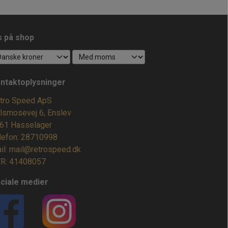
s på shop
ntaktoplysninger
tro Speed ApS
lsmosevej 6, Enslev
61 Hasselager
lefon: 28710998
il: mail@retrospeed.dk
R: 41408057
ciale medier