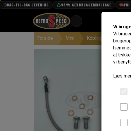
DAG-TIL-DAG LEVERING
98% GENBRUGSEMBALLAGE
FRI FR
Vi brug
Vi bruge
Forside
Mini
Kobling & Svinghjul
BOOK TID
brugerop
hjemmesi
PROJEKTER
at trykk
TEKNISK DATA
vi benytt
OM OS
Læs mer
OLIETECH
VANDPOLERING