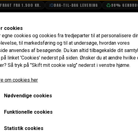
AGT FRA 1.500 KR.
DAG-TIL-DAG LEVERING
98% GENBRUGSE
SHOP
OLIETECH
VANDPOLERING
er cookies
r egne cookies og cookies fra tredjeparter til at personalisere di
Hydraulik
Koblings Slange Armeret fra Hovedcylinder ti
levelse, til markedsføring og til at undersøge, hvordan vores
de anvendes af besøgende. Du kan altid tilbagekalde dit samt
Koblings Slange Armeret f
e på linket 'Cookies' nederst på siden.
Ønsker du at ændre hvilke
er? Så tryk på "Skift mit cookie valg" nederst i venstre hjørne.
Slavecylinder på Højresty
e om cookies her
268,00 kr.
Varenummer: C-AJJ4025COMP
Nødvendige cookies
Passer både til pre-verto og verto kobling. Med banjo bolt
Funktionelle cookies
alle Mini'er.
Statistik cookies
kasser KUN på alle højrestyrede Minier (RHD)