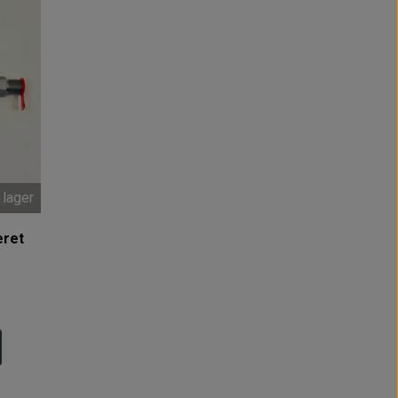
 lager
eret