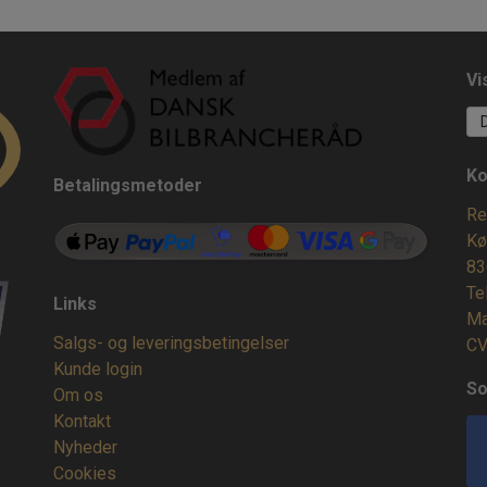
Vi
Ko
Betalingsmetoder
Re
Kø
83
Te
Links
Ma
Salgs- og leveringsbetingelser
CV
Kunde login
So
Om os
Kontakt
Nyheder
Cookies