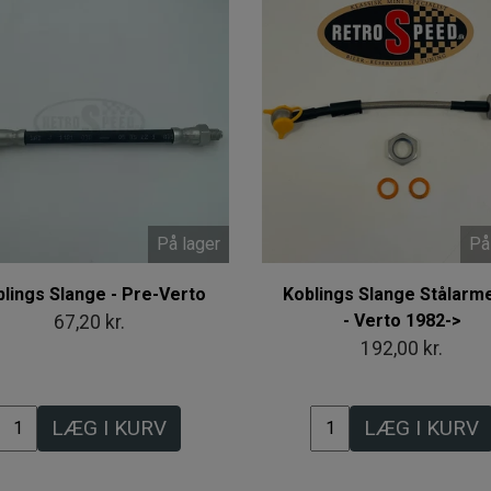
På lager
På
lings Slange - Pre-Verto
Koblings Slange Stålarm
- Verto 1982->
67,20 kr.
192,00 kr.
LÆG I KURV
LÆG I KURV