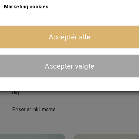
Marketing cookies
Forventet leveringstid:
Varen er på lager. 1-2 dages leve
ger
LÆG I 
−
+
Acceptér alle
Dansk webshop, kundeservice og lager
Acceptér valgte
Hurtig levering - sendes ofte samme dag og leveres 
Se aktuel leveringstid på varen - vi afsender altid hele
dig
Priser er inkl. moms