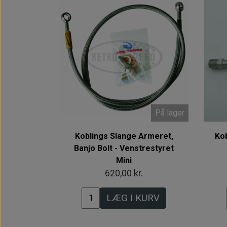
På lager
Koblings Slange Armeret,
Kob
Banjo Bolt - Venstrestyret
Mini
620,00 kr.
LÆG I KURV