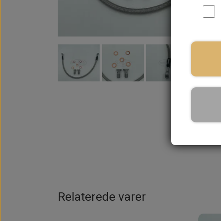
På la
Relaterede varer