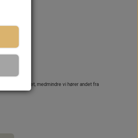
ringstid
KURV
næste dag
 din ordre samlet, medmindre vi hører andet fra