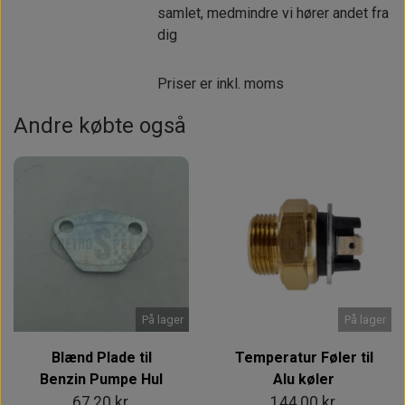
samlet, medmindre vi hører andet fra
dig
Priser er inkl. moms
Andre købte også
På lager
På lager
Blænd Plade til
Temperatur Føler til
Benzin Pumpe Hul
Alu køler
67,20 kr.
144,00 kr.