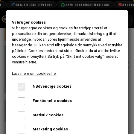
.
DAG-TIL-DAG LEVERING
98% GENBRUGSEMBALLAGE
FRI FRA
SHOP
Vi bruger cookies
Vi bruger egne cookies og cookies fra tredjeparter til at
Forside
personalisere din brugeroplevelse, til markedsføring og til at
Mini
Elektrisk System
Relæer, Kont
BOOK TID
undersøge, hvordan vores hjemmeside anvendes af
besøgende. Du kan altid tilbagekalde dit samtykke ved at trykke
PROJEKTER
Kollisions
på linket 'Cookies' nederst på siden.
Ønsker du at ændre hvilke
TEKNISK DATA
cookies vi benytter? Så tryk på "Skift mit cookie valg" nederst i
Sikrings Kontakt
venstre hjørne.
OM OS
til Benzinpumpe
Læs mere om cookies her
OLIETECH
SPi
Nødvendige cookies
VANDPOLERING
På lager
Funktionelle cookies
286,40 kr.
Varenummer: WQT100030
Statistik cookies
Til MPI skal MHQ100130 bruges
Marketing cookies