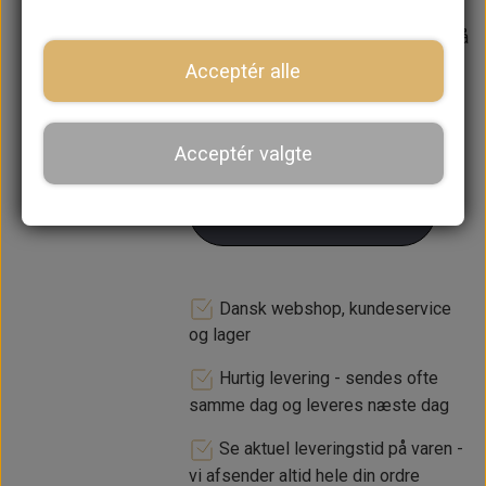
Forventet leveringstid:
Varen er på
lager. 1-2 dages leveringstid
Acceptér alle
−
+
Acceptér valgte
LÆG I KURV
Dansk webshop, kundeservice
og lager
Hurtig levering - sendes ofte
samme dag og leveres næste dag
Se aktuel leveringstid på varen -
vi afsender altid hele din ordre