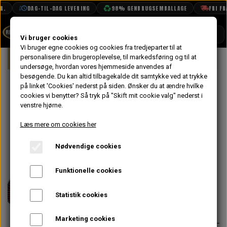
.
DAG-TIL-DAG LEVERING
98% GENBRUGSEMBALLAGE
FRI FRA
SHOP
Vi bruger cookies
Vi bruger egne cookies og cookies fra tredjeparter til at
Forside
personalisere din brugeroplevelse, til markedsføring og til at
Mini
Indsugning & Brændstofsystem
BOOK TID
undersøge, hvordan vores hjemmeside anvendes af
besøgende. Du kan altid tilbagekalde dit samtykke ved at trykke
PROJEKTER
Konisk Luft
på linket 'Cookies' nederst på siden.
Ønsker du at ændre hvilke
TEKNISK DATA
cookies vi benytter? Så tryk på "Skift mit cookie valg" nederst i
Filter -
venstre hjørne.
OM OS
HIF6/HIF44
Læs mere om cookies her
OLIETECH
(K&N Look
Nødvendige cookies
VANDPOLERING
På lager
alike)
Funktionelle cookies
264,00 kr.
Statistik cookies
Varenummer: 56-9330G
Marketing cookies