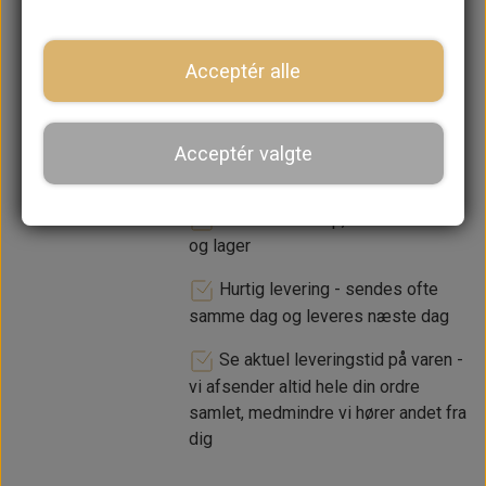
−
+
Acceptér alle
LÆG I KURV
Acceptér valgte
Dansk webshop, kundeservice
og lager
Hurtig levering - sendes ofte
samme dag og leveres næste dag
Se aktuel leveringstid på varen -
vi afsender altid hele din ordre
samlet, medmindre vi hører andet fra
dig