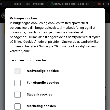
.
DAG-TIL-DAG LEVERING
98% GENBRUGSEMBALLAGE
FRI FRA
SHOP
Vi bruger cookies
Vi bruger egne cookies og cookies fra tredjeparter til at
Forside
personalisere din brugeroplevelse, til markedsføring og til at
Mini
Eksteriør
Emblemer
Kro
BOOK TID
undersøge, hvordan vores hjemmeside anvendes af
besøgende. Du kan altid tilbagekalde dit samtykke ved at trykke
PROJEKTER
Krom Ramme
på linket 'Cookies' nederst på siden.
Ønsker du at ændre hvilke
TEKNISK DATA
cookies vi benytter? Så tryk på "Skift mit cookie valg" nederst i
Emblem -
venstre hjørne.
OM OS
Cooper S Mk2
Læs mere om cookies her
OLIETECH
Nødvendige cookies
VANDPOLERING
På lager
252,00 kr.
Varenummer: ALA6519
Funktionelle cookies
Statistik cookies
Forventet leveringstid:
Varen er på
lager. 1-2 dages leveringstid
Marketing cookies