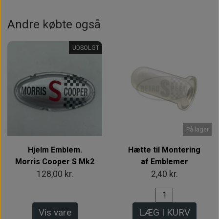
Andre købte også
UDSOLGT
På lager
Hjelm Emblem.
Hætte til Montering
Morris Cooper S Mk2
af Emblemer
128,00 kr.
2,40 kr.
Vis vare
LÆG I KURV