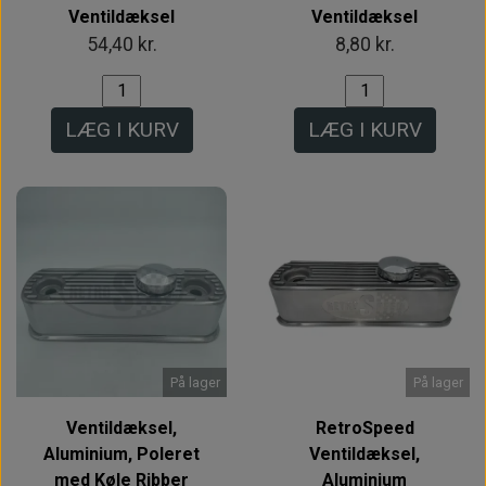
Ventildæksel
Ventildæksel
54,40 kr.
8,80 kr.
LÆG I KURV
LÆG I KURV
På lager
På lager
Ventildæksel,
RetroSpeed
Aluminium, Poleret
Ventildæksel,
med Køle Ribber
Aluminium