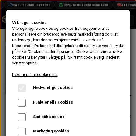
DAG-TIL-DAG LEVERING
98% GENBRUGSEMBALLAGE
FRI FRAGT 
SHOP
Vi bruger cookies
Vi bruger egne cookies og cookies fra tredjeparter til at
Forside
personalisere din brugeroplevelse, til markedsføring og til at
Mini
Motor
Topstykke
Ventil
BOOK TID
undersøge, hvordan vores hjemmeside anvendes af
besøgende. Du kan altid tilbagekalde dit samtykke ved at trykke
PROJEKTER
Krom Sæt,
på linket 'Cookies' nederst på siden.
Ønsker du at ændre hvilke
TEKNISK DATA
cookies vi benytter? Så tryk på "Skift mit cookie valg" nederst i
Ventildæksel
venstre hjørne.
OM OS
Læs mere om cookies her
197,60 kr.
OLIETECH
Nødvendige cookies
Varenummer: SAC71L
VANDPOLERING
På lager
Funktionelle cookies
Alternativt varenr: CAM6822FK
Skal du bruge et komplet monterings
Statistik cookies
sæt, så skal du også bruge:
Marketing cookies
Gummibøsning til ventildæksel -