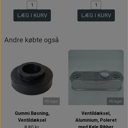
LÆG I KURV
LÆG I KURV
Andre købte også
På lager
På lager
Gummi Bøsning,
Ventildæksel,
Ventildæksel
Aluminium, Poleret
med Køle Ribber
8,80 kr.