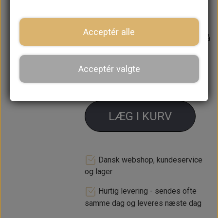
12A1358 x 2
Acceptér alle
Forventet leveringstid:
Varen er på
lager. 1-2 dages leveringstid
Acceptér valgte
−
+
LÆG I KURV
Dansk webshop, kundeservice
og lager
Hurtig levering - sendes ofte
samme dag og leveres næste dag