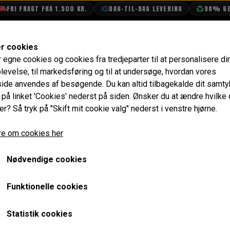
RI FRAGT FRA 1.500 KR.
DAG-TIL-DAG LEVERING
98% GENBR
SHOP
OLIETECH
VANDPOLERING
er cookies
r egne cookies og cookies fra tredjeparter til at personalisere di
ent Bord
Kromliste på Nederste del af Instrumentbord
levelse, til markedsføring og til at undersøge, hvordan vores
de anvendes af besøgende. Du kan altid tilbagekalde dit samt
Kromliste på Nederste de
e på linket 'Cookies' nederst på siden.
Ønsker du at ændre hvilke
er? Så tryk på "Skift mit cookie valg" nederst i venstre hjørne.
495,20 kr.
e om cookies her
Varenummer: 14A8009
Nødvendige cookies
Monteret inde på bagsiden af ALA6621 og holder det hele
Se klips 14A8010.
Funktionelle cookies
Forventet leveringstid:
Varen er på lager. 1-2 dages leve
Statistik cookies