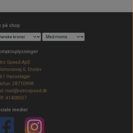
s på shop
ntaktoplysninger
tro Speed ApS
lsmosevej 6, Enslev
61 Hasselager
lefon: 28710998
il: mail@retrospeed.dk
R: 41408057
ciale medier