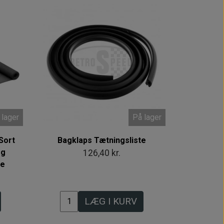
 lager
På lager
Sort
Bagklaps Tætningsliste
og
126,40 kr.
ne
LÆG I KURV