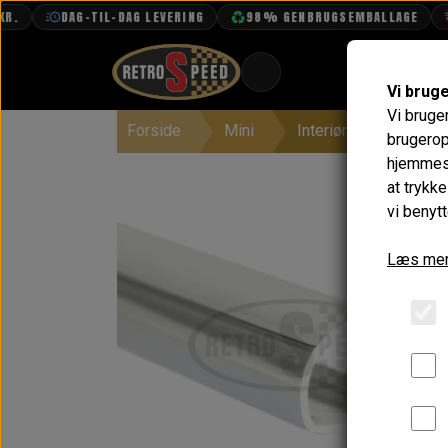
DAG-TIL-DAG LEVERING
98% GENBRUGSEMBALLAGE
F
Vi brug
Vi bruge
Forside
Mini
Interiør
Instrum
BOOK TID
brugerop
hjemmesi
PROJEKTER
at trykk
TEKNISK DATA
vi benytt
OM OS
Læs mer
OLIETECH
VANDPOLERING