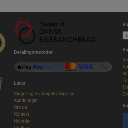
Vi
Ko
Betalingsmetoder
Re
Kø
83
Te
Links
Ma
Salgs- og leveringsbetingelser
CV
Kunde login
So
Om os
Kontakt
Nyheder
Cookies