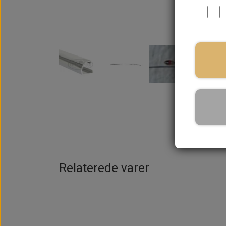
På la
Relaterede varer