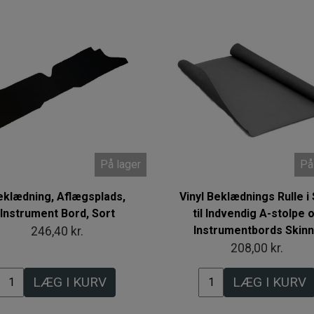
På lager
På
eklædning, Aflægsplads,
Vinyl Beklædnings Rulle i 
Instrument Bord, Sort
til Indvendig A-stolpe 
Instrumentbords Skin
246,40 kr.
208,00 kr.
LÆG I KURV
LÆG I KURV