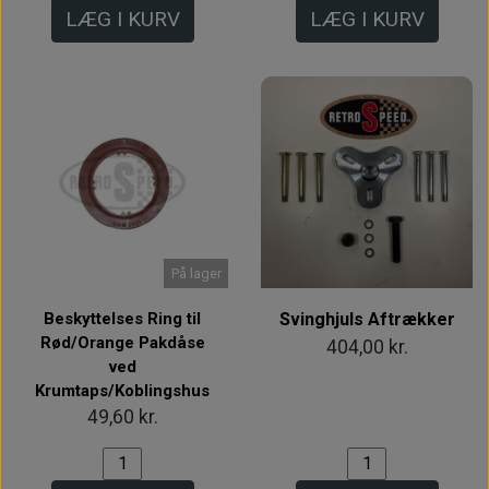
LÆG I KURV
LÆG I KURV
På lager
Beskyttelses Ring til
Svinghjuls Aftrækker
Rød/Orange Pakdåse
404,00 kr.
ved
Krumtaps/Koblingshus
49,60 kr.