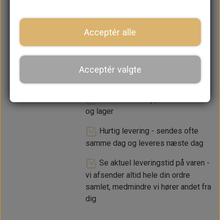
−
+
Acceptér alle
LÆG I KURV
Acceptér valgte
Dansk webshop, kundeservice
og lager
Hurtig levering - sendes ofte
samme dag og leveres næste dag
Se aktuel leveringstid på varen -
vi afsender altid hele din ordre
samlet, medmindre vi hører andet fra
dig