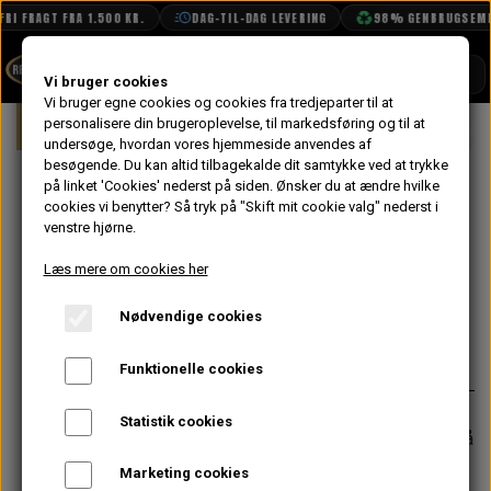
I FRAGT FRA 1.500 KR.
DAG-TIL-DAG LEVERING
98% GENBRUGSEMBA
SHOP
Vi bruger cookies
Vi bruger egne cookies og cookies fra tredjeparter til at
Forside
personalisere din brugeroplevelse, til markedsføring og til at
Mini
Kobling & Svinghjul
Diaphragm 
BOOK TID
undersøge, hvordan vores hjemmeside anvendes af
besøgende. Du kan altid tilbagekalde dit samtykke ved at trykke
PROJEKTER
Låseblik til
på linket 'Cookies' nederst på siden.
Ønsker du at ændre hvilke
TEKNISK DATA
cookies vi benytter? Så tryk på "Skift mit cookie valg" nederst i
Svinghjul, Pre
venstre hjørne.
OM OS
Verto
Læs mere om cookies her
OLIETECH
Nødvendige cookies
VANDPOLERING
På lager
41,60 kr.
Varenummer: 22A1155
Funktionelle cookies
Statistik cookies
Forventet leveringstid:
Varen er på
lager. 1-2 dages leveringstid
Marketing cookies