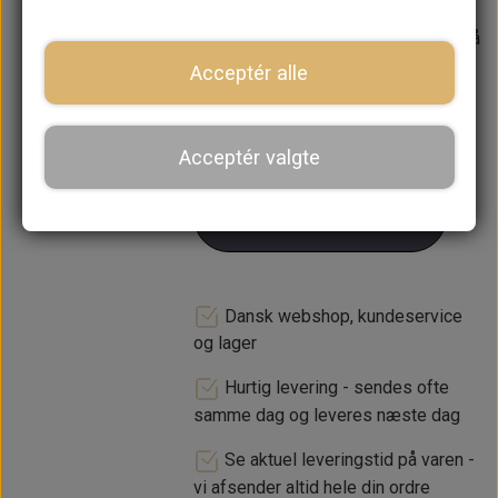
Forventet leveringstid:
Varen er på
lager. 1-2 dages leveringstid
Acceptér alle
−
+
Acceptér valgte
LÆG I KURV
Dansk webshop, kundeservice
og lager
Hurtig levering - sendes ofte
samme dag og leveres næste dag
Se aktuel leveringstid på varen -
vi afsender altid hele din ordre