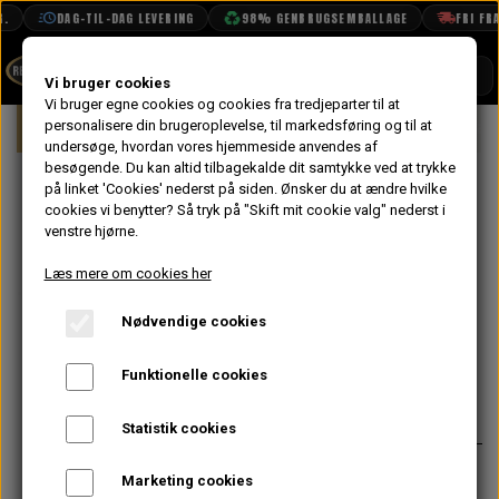
DAG-TIL-DAG LEVERING
98% GENBRUGSEMBALLAGE
FRI FRAG
SHOP
Vi bruger cookies
Vi bruger egne cookies og cookies fra tredjeparter til at
Forside
personalisere din brugeroplevelse, til markedsføring og til at
Mini
Elektrisk System
Lygter & La
BOOK TID
undersøge, hvordan vores hjemmeside anvendes af
besøgende. Du kan altid tilbagekalde dit samtykke ved at trykke
PROJEKTER
Ledning til
på linket 'Cookies' nederst på siden.
Ønsker du at ændre hvilke
TEKNISK DATA
cookies vi benytter? Så tryk på "Skift mit cookie valg" nederst i
Forlygte
venstre hjørne.
OM OS
Parabol uden
Læs mere om cookies her
OLIETECH
Positionslys
Nødvendige cookies
VANDPOLERING
På lager
Funktionelle cookies
88,80 kr.
Varenummer: BAU2110
Statistik cookies
Ledning/fatning til forlygter
Marketing cookies