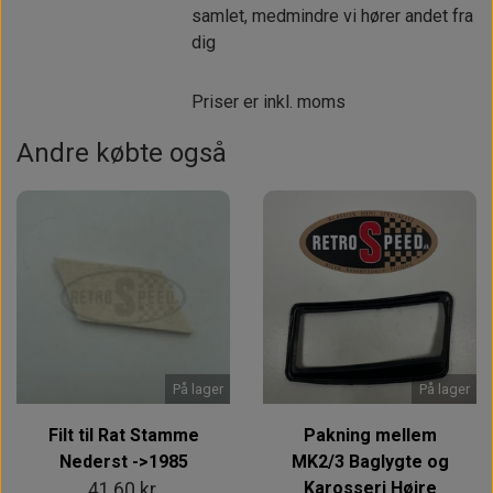
samlet, medmindre vi hører andet fra
dig
Priser er inkl. moms
Andre købte også
På lager
På lager
Filt til Rat Stamme
Pakning mellem
Nederst ->1985
MK2/3 Baglygte og
Karosseri Højre
41,60 kr.