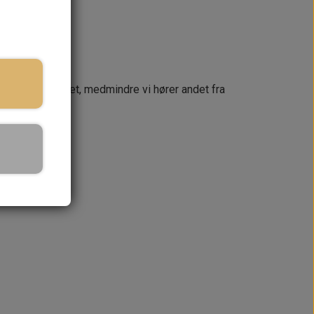
næste dag
 din ordre samlet, medmindre vi hører andet fra