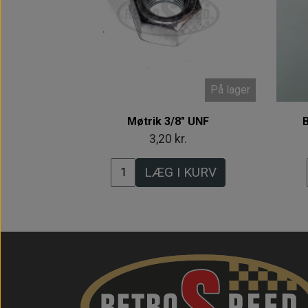
På lager
Møtrik 3/8" UNF
B
3,20 kr.
LÆG I KURV