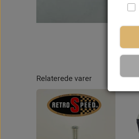
På la
Relaterede varer