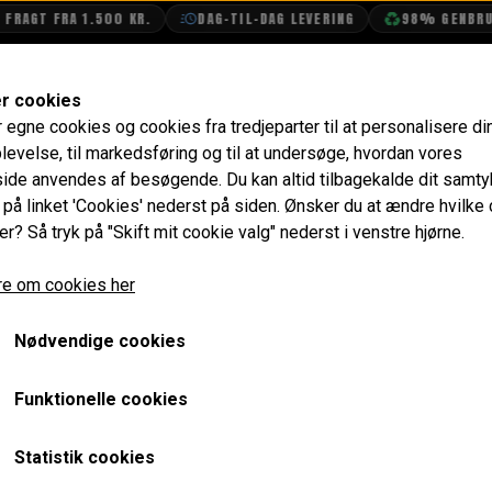
AGT FRA 1.500 KR.
DAG-TIL-DAG LEVERING
98% GENBRUGSE
SHOP
OLIETECH
VANDPOLERING
er cookies
r egne cookies og cookies fra tredjeparter til at personalisere di
rikker
Møtrik 5/16" UNF
levelse, til markedsføring og til at undersøge, hvordan vores
de anvendes af besøgende. Du kan altid tilbagekalde dit samt
Møtrik 5/16" UNF
e på linket 'Cookies' nederst på siden.
Ønsker du at ændre hvilke
er? Så tryk på "Skift mit cookie valg" nederst i venstre hjørne.
2,40 kr.
e om cookies her
Varenummer: GFK3212
Nødvendige cookies
Forventet leveringstid:
Varen er på lager. 1-2 dages leve
Funktionelle cookies
LÆG I 
−
+
Statistik cookies