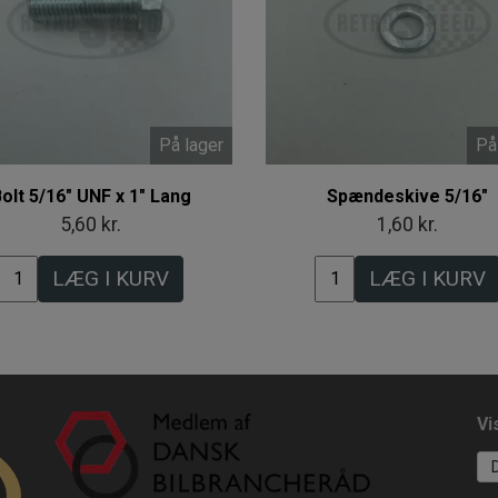
På lager
På
olt 5/16" UNF x 1" Lang
Spændeskive 5/16"
5,60 kr.
1,60 kr.
LÆG I KURV
LÆG I KURV
Vi