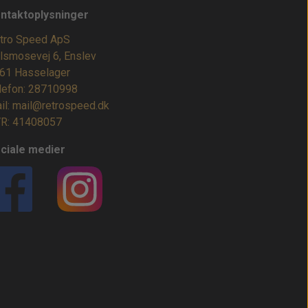
ntaktoplysninger
tro Speed ApS
lsmosevej 6, Enslev
61 Hasselager
lefon: 28710998
il: mail@retrospeed.dk
R: 41408057
ciale medier