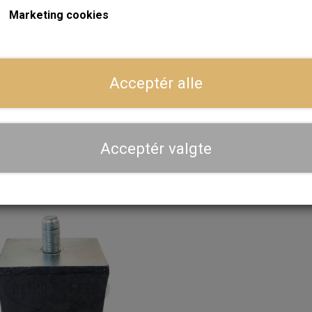
Marketing cookies
Dansk webshop, kundeservice og lager
ger
Hurtig levering - sendes ofte samme dag og leveres 
Acceptér alle
Se aktuel leveringstid på varen - vi afsender altid hele
dig
Priser er inkl. moms
Acceptér valgte