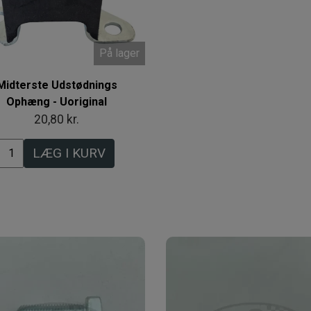
På lager
Midterste Udstødnings
Ophæng - Uoriginal
20,80 kr.
LÆG I KURV