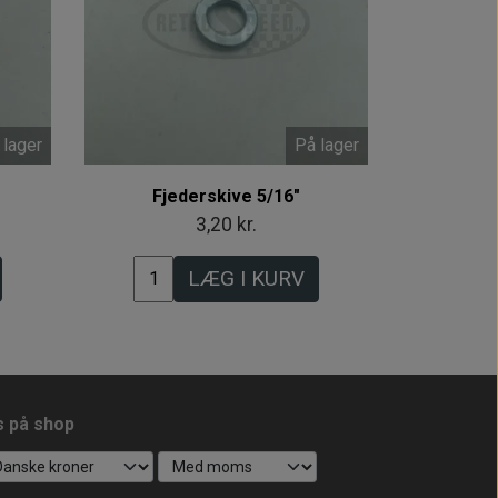
 lager
På lager
Fjederskive 5/16"
3,20 kr.
LÆG I KURV
s på shop