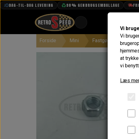
DAG-TIL-DAG LEVERING
98% GENBRUGSEMBALLAGE
FRI FR
Vi brug
Vi bruge
Forside
Mini
Fastgørelse
Møt
BOOK TID
brugerop
hjemmesi
PROJEKTER
at trykk
TEKNISK DATA
vi benytt
OM OS
Læs mer
OLIETECH
VANDPOLERING