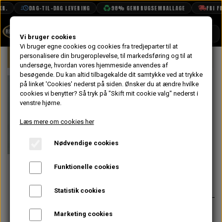
R.
DAG-TIL-DAG LEVERING
98% GENBRUGSEMBALLAGE
FRI FR
SHOP
Vi bruger cookies
Vi bruger egne cookies og cookies fra tredjeparter til at
Forside
personalisere din brugeroplevelse, til markedsføring og til at
Mini
Udstødning
Ophæng, Skruer &
BOOK TID
undersøge, hvordan vores hjemmeside anvendes af
besøgende. Du kan altid tilbagekalde dit samtykke ved at trykke
PROJEKTER
Manifold
på linket 'Cookies' nederst på siden.
Ønsker du at ændre hvilke
TEKNISK DATA
cookies vi benytter? Så tryk på "Skift mit cookie valg" nederst i
Pakning til 8
venstre hjørne.
OM OS
Portet
Læs mere om cookies her
OLIETECH
Topstykke
Nødvendige cookies
VANDPOLERING
På lager
Funktionelle cookies
46,40 kr.
Varenummer: C-AHT380
Statistik cookies
Passer kun til 8 portede topstykker
Marketing cookies