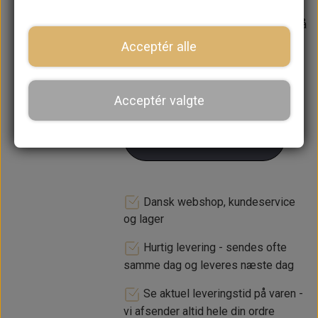
Forventet leveringstid:
Varen er på
lager. 1-2 dages leveringstid
Acceptér alle
−
+
Acceptér valgte
LÆG I KURV
Dansk webshop, kundeservice
og lager
Hurtig levering - sendes ofte
samme dag og leveres næste dag
Se aktuel leveringstid på varen -
vi afsender altid hele din ordre